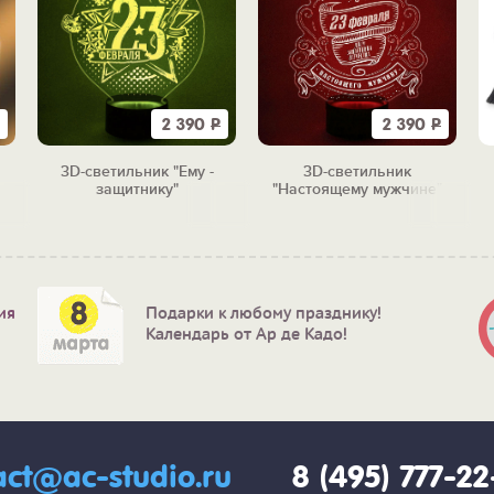
2 390
Р
2 390
Р
3D-светильник "Ему -
3D-светильник
защитнику"
"Настоящему мужчине"
ия
Подарки к любому празднику!
Календарь от Ар де Кадо!
act@ac-studio.ru
8 (495) 777-2