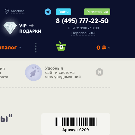
Москва
Войти
Регистрация
8 (495) 777-22-50
VIP
Пн-Пт: 9:00 - 19:00
ПОДАРКИ
Перезвонить?
аталог
0
0
Р
Удобный
тия
сайт и система
а
sms-уведомлений
рата
ны"
Артикул: 6209