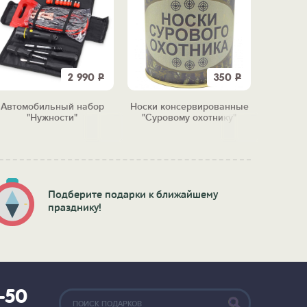
2 990
Р
350
Р
Автомобильный набор
Носки консервированные
Четки 
"Нужности"
"Суровому охотнику"
"Чёт
Подберите подарки к ближайшему
празднику!
2-50