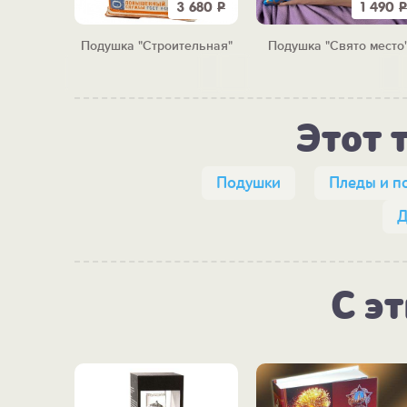
1 200
Р
3 680
Р
1 490
Р
му-у-у"
Подушка "Строительная"
Подушка "Свято место
Этот 
Подушки
Пледы и п
Д
С э