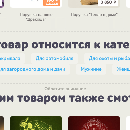
990
Р
3 850
Р
1 690
Р
"
Подушка на шею
Подушка "Тепло в доме"
"Дракоша"
товар относится к кат
окрывала
Для автомобиля
Для охоты и рыба
ля загородного дома и дачи
Мужчине
Женщ
Обратите внимание
тим товаром также смо