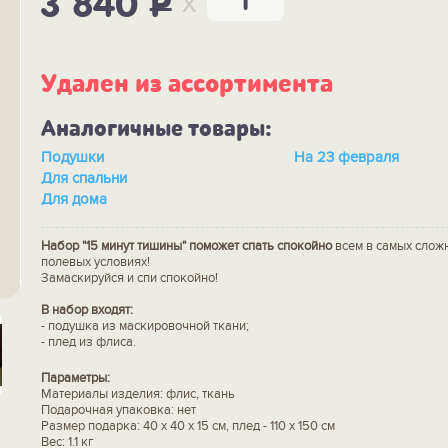
x
3 840
P
Удален из ассортимента
Аналогичные товары:
Подушки
На 23 февраля
Для спальни
Для дома
Набор "15 минут тишины" поможет спать спокойно
всем в самых слож
полевых условиях!
Замаскируйся и спи спокойно!
В набор входят:
- подушка из маскировочной ткани;
- плед из флиса.
Параметры:
Материалы изделия: флис, ткань
Подарочная упаковка: нет
Размер подарка: 40 x 40 x 15 см, плед - 110 х 150 см
Вес: 1.1 кг