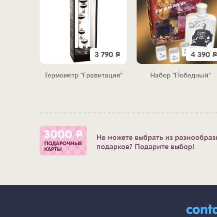
7 200
Р
3 790
Р
4 390
Р
плект"
Термометр "Гравитация"
Набор "Победный"
Не можете выбрать из разнообраз
подарков? Подарите выбор!
cont