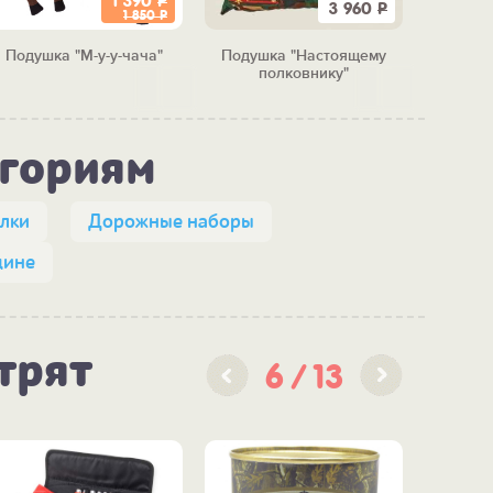
1 390
Р
3 960
Р
1 850
Р
Подушка "М-у-у-чача"
Подушка "Настоящему
Поду
полковнику"
"С
егориям
лки
Дорожные наборы
ине
трят
6
13