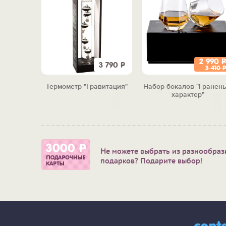
2 990
Р
2 260
Р
3 790
Р
3 410
Р
мвол
Термометр "Гравитация"
Набор бокалов "Гранен
ождю"
характер"
Не можете выбрать из разнообраз
подарков? Подарите выбор!