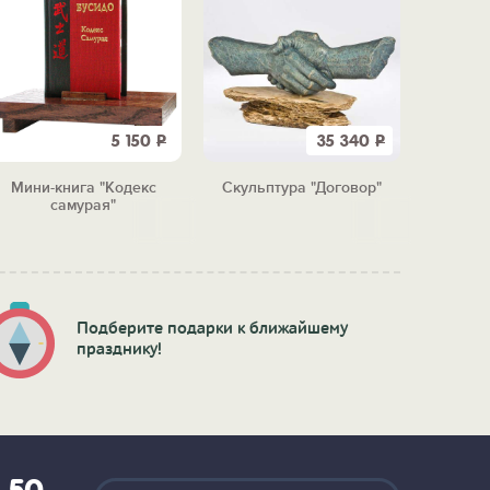
5 150
Р
35 340
Р
Мини-книга "Кодекс
Скульптура "Договор"
Чайник
самурая"
Подберите подарки к ближайшему
празднику!