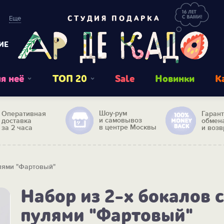
Еще
СТУДИЯ ПОДАРКА
ИЕ
я неё
ТОП 20
Sale
Новинки
К
Шоу-рум
Оперативная
Гаран
и самовывоз
доставка
обмен
в центре Москвы
за 2 часа
и возв
улями "Фартовый"
Набор из 2-х бокалов с
пулями "Фартовый"