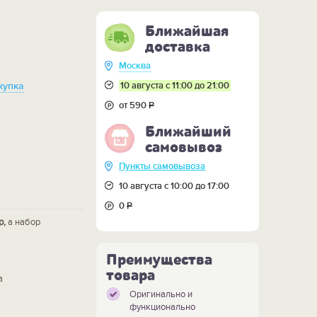
Ближайшая
доставка
Москва
10 августа с 11:00 до 21:00
купка
от 590
Р
Ближайший
самовывоз
Пункты самовывоза
10 августа с 10:00 до 17:00
0
Р
р,
а набор
Преимущества
товара
а
Оригинально и
функционально