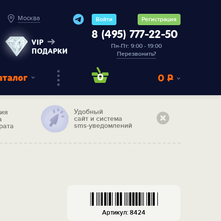
Москва
Войти
Регистрация
8 (495) 777-22-50
VIP
Пн-Пт: 9:00 - 19:00
ПОДАРКИ
Перезвонить?
аталог
0
0
Р
Удобный
тия
сайт и система
а
sms-уведомлений
рата
Артикул: 8424