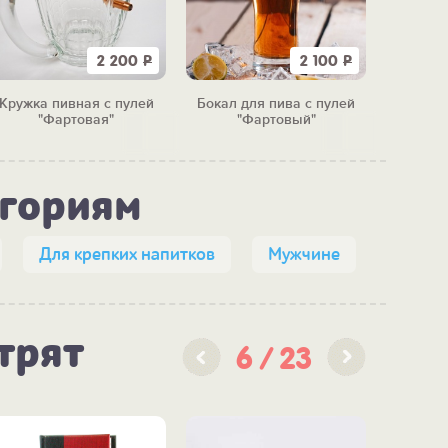
2 200
Р
2 100
Р
Кружка пивная с пулей
Бокал для пива с пулей
Бокал д
"Фартовая"
"Фартовый"
егориям
Для крепких напитков
Мужчине
трят
6
23