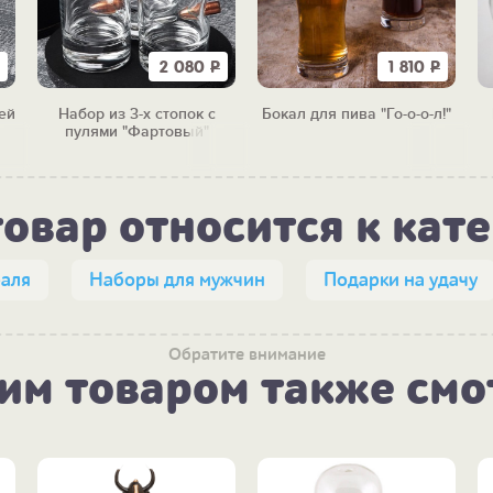
2 080
Р
1 810
Р
ей
Набор из 3-х стопок с
Бокал для пива "Го-о-о-л!"
пулями "Фартовый"
товар относится к кат
раля
Наборы для мужчин
Подарки на удачу
Обратите внимание
тим товаром также смо