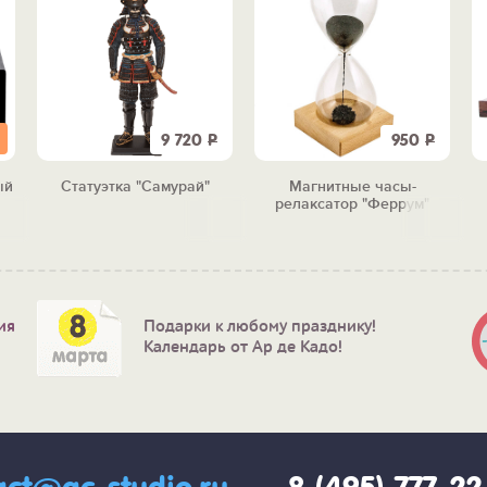
9 720
Р
950
Р
ый
Статуэтка "Самурай"
Магнитные часы-
релаксатор "Феррум"
ия
Подарки к любому празднику!
Календарь от Ар де Кадо!