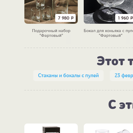
2 100
Р
7 980
Р
1 960
Р
а "Роял
Подарочный набор
Бокал для коньяка с пул
"Фартовый"
"Фартовый"
Этот 
Стаканы и бокалы с пулей
23 фев
С э