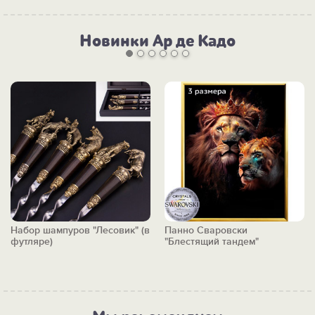
Новинки Ар де Кадо
Набор шампуров "Лесовик" (в
Панно Сваровски
футляре)
"Блестящий тандем"