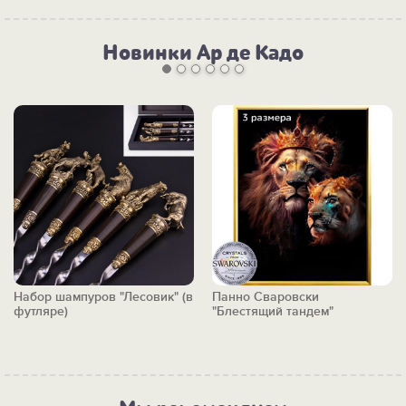
Новинки Ар де Кадо
Набор шампуров "Лесовик" (в
Панно Сваровски
футляре)
"Блестящий тандем"