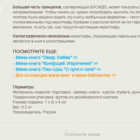
Большая часть принципов,
составляющих БУСИДО, может показаться
неприемлемыми. Чтобы понять их, нужно попробовать мыслить по-яп
поэтому было решено издать эту книгу необычным форматом – текст
стилизованными под иероглифы буквами и располагается не по-гориз
вертикали, то есть так, как пишутся настоящие иероглифы.
Каллиграфически написанные
иероглифы, отражающие отдельные п
являются в книге иллюстрациями.
ПОСМОТРИТЕ ЕЩЕ:
-
Мини-книга "Омар Хайям" >>
-
Мини-книга "Конфуций. Изречения" >>
-
Мини-книга "Лао-Цзы "О пути и силе" >>
-
Вся коллекция мини-книг и мини-библиотек >>
Параметры:
Материалы изделия: подставка - дерево; книга - картон, бумага, руч
Подарочная упаковка: футляр из дизайнерского картона
Размер подарка: 7 x 12 x 4 см
Вес: 0.2 кг
Производитель: Россия
Смотрите также