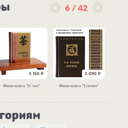
ры
6
42
5 150
Р
3 090
Р
Мини-книга "О чае"
Мини-книга "Есенин"
Мини-к
егориям