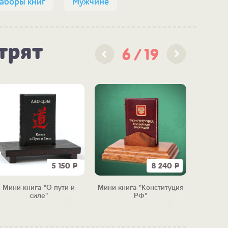
наборы книг
Мужчине
трят
6
19
5 150
Р
8 240
Р
Мини-книга "О пути и
Мини-книга "Конституция
Наб
силе"
РФ"
"Восто