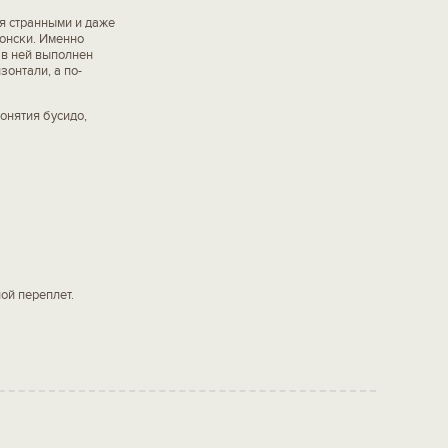
 странными и даже
онски. Именно
 в ней выполнен
онтали, а по-
онятия бусидо,
ной переплет.