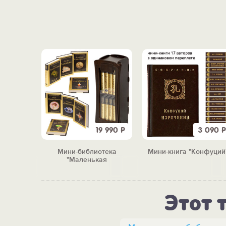
3 090
Р
19 990
Р
3 090
Р
ехов "
Мини-библиотека
Мини-книга "Конфуций
"Маленькая
сокровищница"
Этот 