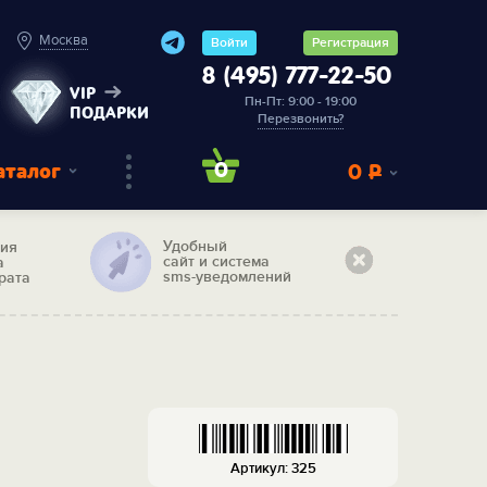
Москва
Войти
Регистрация
8 (495) 777-22-50
VIP
Пн-Пт: 9:00 - 19:00
ПОДАРКИ
Перезвонить?
аталог
0
0
Р
Удобный
тия
сайт и система
а
sms-уведомлений
рата
Артикул: 325