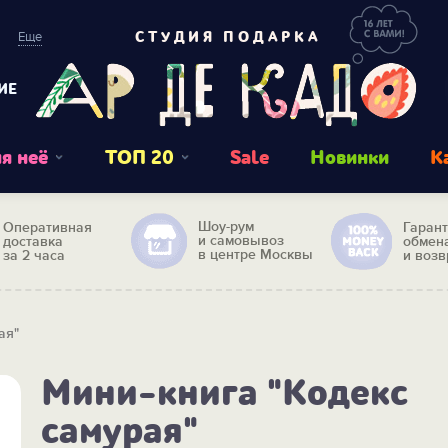
Еще
СТУДИЯ ПОДАРКА
ИЕ
я неё
ТОП 20
Sale
Новинки
К
Шоу-рум
Оперативная
Гаран
и самовывоз
доставка
обмен
в центре Москвы
за 2 часа
и возв
ая"
Мини-книга "Кодекс
самурая"