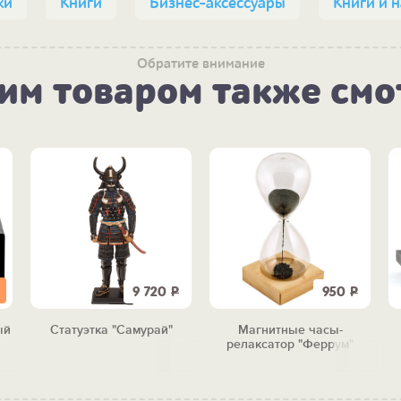
ки
Книги
Бизнес-аксессуары
Книги и 
Обратите внимание
тим товаром также смо
9 720
Р
950
Р
ый
Статуэтка "Самурай"
Магнитные часы-
релаксатор "Феррум"