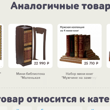
Аналогичные това
22 990
Р
25 710
Р
"
Мини-библиотека
Набор мини-книг
"Маленькая
"Мужчине на заметку"
сокровищница" (12 книг)
товар относится к кат