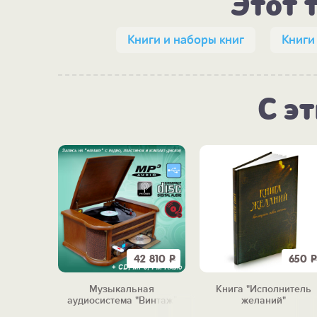
Этот 
Книги и наборы книг
Книги
С э
42 810
Р
650
Р
Музыкальная
Книга "Исполнитель
аудиосистема "Винтаж"
желаний"