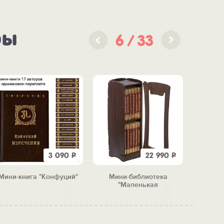
ры
6
33
3 090
Р
22 990
Р
Мини-книга "Конфуций"
Мини-библиотека
Пода
"Маленькая
комплим
сокровищница" (12 книг)