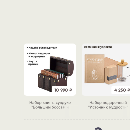
19 710
Р
10 990
Р
4 250
Р
ория
Набор книг в сундуке
Набор подарочный
а"
"Большим боссам и
"Источник мудрости"
маленьким"