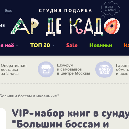
Еще
СТУДИЯ ПОДАРКА
ИЕ
я неё
ТОП 20
Sale
Новинки
К
Шоу-рум
Оперативная
Гаран
и самовывоз
доставка
обмен
в центре Москвы
за 2 часа
и возв
 "Большим боссам и маленьким"
VIP-набор книг в сунд
"Большим боссам и