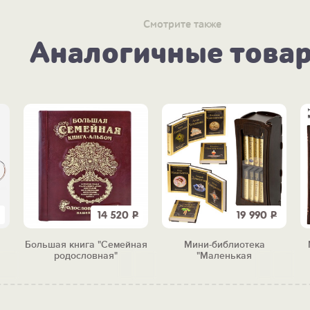
Смотрите также
Аналогичные това
14 520
Р
19 990
Р
Большая книга "Семейная
Мини-библиотека
родословная"
"Маленькая
сокровищница"