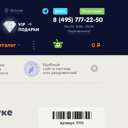
Москва
Войти
Регистрация
8 (495) 777-22-50
VIP
Пн-Пт: 9:00 - 19:00
ПОДАРКИ
Перезвонить?
аталог
0
0
Р
Удобный
тия
сайт и система
а
sms-уведомлений
рата
уке
Артикул: 7713