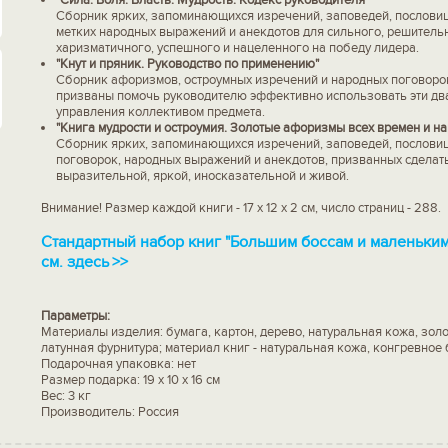
Сборник ярких, запоминающихся изречений, заповедей, пословиц
метких народных выражений и анекдотов для сильного, решительн
харизматичного, успешного и нацеленного на победу лидера.
"Кнут и пряник. Руководство по применению"
Сборник афоризмов, остроумных изречений и народных поговоро
призваны помочь руководителю эффективно использовать эти дв
управления коллективом предмета.
"Книга мудрости и остроумия. Золотые афоризмы всех времен и на
Сборник ярких, запоминающихся изречений, заповедей, пословиц
поговорок, народных выражений и анекдотов, призванных сделат
выразительной, яркой, иносказательной и живой.
Внимание! Размер каждой книги - 17 х 12 х 2 см, число страниц - 288.
Стандартный набор книг "Большим боссам и маленьким"
см. здесь
>>
Параметры:
Материалы изделия: бумага, картон, дерево, натуральная кожа, золо
латунная фурнитура; материал книг - натуральная кожа, конгревное
Подарочная упаковка: нет
Размер подарка: 19 х 10 х 16 см
Вес: 3 кг
Производитель: Россия