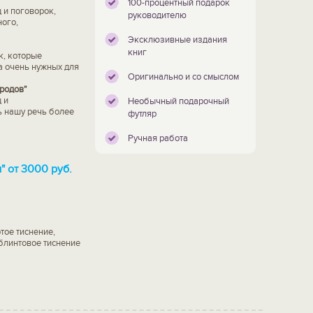
100-процентный подарок
 и поговорок,
руководителю
ого,
Эксклюзивные издания
книг
к, которые
а очень нужных для
Оригинально и со смыслом
родов"
 и
Необычный подарочный
ь нашу речь более
футляр
Ручная работа
 от 3000 руб.
тое тиснение,
 блинтовое тиснение