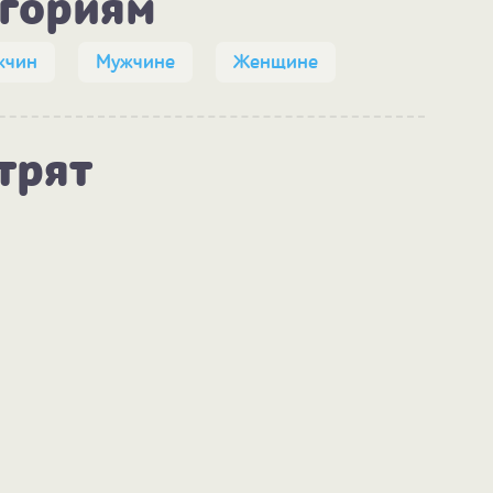
егориям
жчин
Мужчине
Женщине
трят