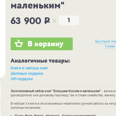
маленьким"
x
63 900
P
Быстрая по
В корзину
1 клик
Аналогичные товары:
Книги и наборы книг
Деловые подарки
VIP-подарки
Эксклюзивный набор книг "Большим боссам и маленьким"
- велико
руководителю или деловому партнеру, так и главе семейства, жениху 
В наборе 3 книги в эксклюзивных переплетах ручной работы из нату
золотым тиснением:
"Сила. Воля. Власть. Мудрость. Кодекс руководителя"