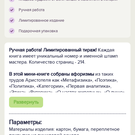
Ручная работа
Лимитированное издание
Подарочная упаковка
Ручная работа! Лимитированный тираж!
Каждая
книга имеет уникальный номер и именной штамп
мастера. Количество страниц - 214.
В этой мини-книге собраны афоризмы
из таких
трудов Аристотеля как «Метафизика», «Поэтика»,
«Политика», «Категории», «Первая аналитика»,
«Этика», «Риторика», «О частях животных», «О душе».
Многие изречения приобрели известность, стали
Развернуть
крылатыми еще много веков назад, и вместе с тем
многие по-прежнему звучат удивительно
современно. Наследие Аристотеля, одного из
Параметры:
величайших мыслителей в истории, всегда будет
существовать вне времени, потому что это наследие
Материалы изделия: картон, бумага, переплетное
– сама мысль.