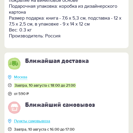
покрытие на виниловой основе
Подарочная упаковка: коробка из дизайнерского
Мини-книга "Афоризмы" представлена в 2-х
картона
вариантах исполнения - с подставкой и без неё
Размер подарка: книга - 7,6 х 5,3 см, подставка - 12 х
(будьте внимательны при оформлении заказа).
7,5 х 2,5 см, в упаковке - 9 x 14 x 12 см
Вес: 0.3 кг
ПОСМОТРИТЕ ЕЩЕ:
Производитель: Россия
-
Всю коллекцию мини-книг и мини-библиотек >>
Ближайшая доставка
Москва
Завтра, 10 августа с 18:00 до 21:00
от 590
Р
Ближайший самовывоз
Пункты самовывоза
Завтра, 10 августа с 16:00 до 17:00