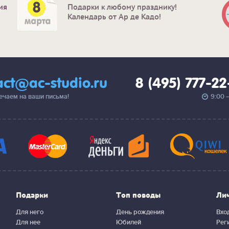
ия
Подарки к любому празднику!
Календарь от Ар де Кадо!
act@ac-studio.ru
8 (495) 777-2
вечаем на ваши письма!
9:00 
Подарки
Топ поводы
Ли
Для него
День рождения
Вхо
Для нее
Юбилей
Рег