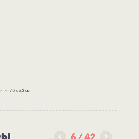
ги - 7,6 х 5,3 см
ры
6
42