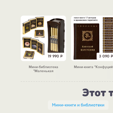
3 090
Р
19 990
Р
3 090
Р
ехов "
Мини-библиотека
Мини-книга "Конфуций
"Маленькая
сокровищница"
Этот 
Мини-книги и библиотеки