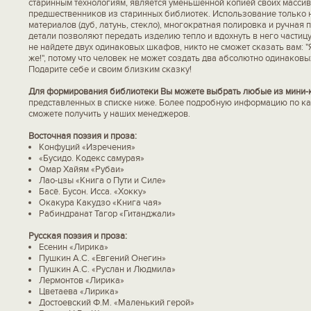
старинным технологиям, является уменьшенной копией своих масси
предшественников из старинных библиотек. Использование только 
материалов (дуб, латунь, стекло), многократная полировка и ручная
детали позволяют передать изделию тепло и вдохнуть в него частиц
не найдете двух одинаковых шкафов, никто не сможет сказать вам: 
же!", потому что человек не может создать два абсолютно одинаков
Подарите себе и своим близким сказку!
Для формирования библиотеки Вы можете выбрать любые из мини-к
представленных в списке ниже. Более подробную информацию по ка
сможете получить у наших менеджеров.
Восточная поэзия и проза:
Конфуций «Изречения»
«Бусидо. Кодекс самурая»
Омар Хайям «Рубаи»
Лао-цзы «Книга о Пути и Силе»
Басё. Бусон. Исса. «Хокку»
Окакура Какудзо «Книга чая»
Рабиндранат Тагор «Гитанджали»
Русская поэзия и проза:
Есенин «Лирика»
Пушкин А.С. «Евгений Онегин»
Пушкин А.С. «Руслан и Людмила»
Лермонтов «Лирика»
Цветаева «Лирика»
Достоевский Ф.М. «Маленький герой»