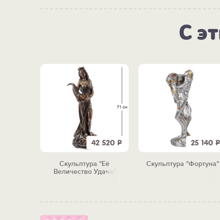
С э
3 800
Р
42 520
Р
25 140
Р
Нордик"
Скульптура "Её
Скульптура "Фортуна"
Величество Удача"