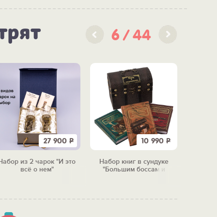
трят
6
44
27 900
Р
10 990
Р
Набор из 2 чарок "И это
Набор книг в сундуке
Чудо-м
всё о нем"
"Большим боссам и
тепер
маленьким"
п