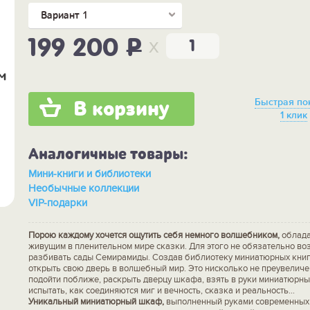
Вариант 1
x
199 200
P
Быстрая по
В корзину
1 клик
Аналогичные товары:
Мини-книги и библиотеки
Необычные коллекции
VIP-подарки
Порою каждому хочется ощутить себя немного волшебником,
облада
живущим в пленительном мире сказки. Для этого не обязательно во
разбивать сады Семирамиды. Создав библиотеку миниатюрных книг
открыть свою дверь в волшебный мир. Это нисколько не преувеличе
подойти поближе, раскрыть дверцу шкафа, взять в руки миниатюрны
испытать, как соединяются миг и вечность, сказка и реальность...
Уникальный миниатюрный шкаф,
выполненный руками современных 