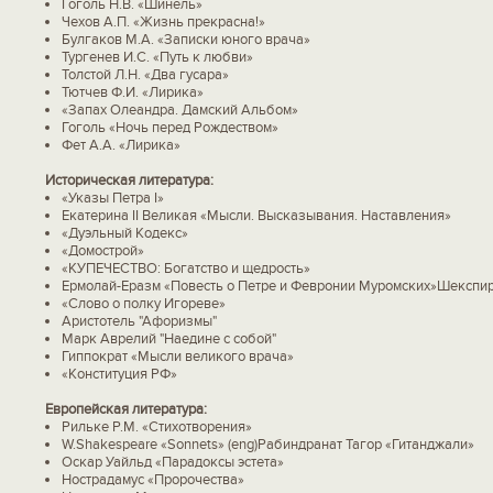
Гоголь Н.В. «Шинель»
Чехов А.П. «Жизнь прекрасна!»
Булгаков М.А. «Записки юного врача»
Тургенев И.С. «Путь к любви»
Толстой Л.Н. «Два гусара»
Тютчев Ф.И. «Лирика»
«Запах Олеандра. Дамский Альбом»
Гоголь «Ночь перед Рождеством»
Фет А.А. «Лирика»
Историческая литература:
«Указы Петра I»
Екатерина II Великая «Мысли. Высказывания. Наставления»
«Дуэльный Кодекс»
«Домострой»
«КУПЕЧЕСТВО: Богатство и щедрость»
Ермолай-Еразм «Повесть о Петре и Февронии Муромских»Шекспир
«Слово о полку Игореве»
Аристотель "Афоризмы"
Марк Аврелий "Наедине с собой"
Гиппократ «Мысли великого врача»
«Конституция РФ»
Европейская литература:
Рильке Р.М. «Стихотворения»
W.Shakespeare «Sonnets» (eng)Рабиндранат Тагор «Гитанджали»
Оскар Уайльд «Парадоксы эстета»
Нострадамус «Пророчества»