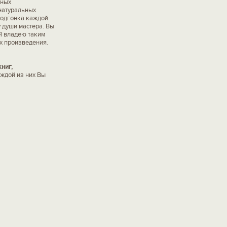
вных
натуральных
 подгонка каждой
у души мастера. Вы
"Я владею таким
ых произведения.
ниг,
ждой из них Вы