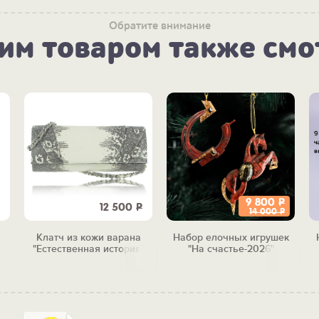
Обратите внимание
тим товаром также смо
9 800
Р
12 500
Р
14 000
Р
Клатч из кожи варана
Набор елочных игрушек
"Естественная история"
"На счастье-2026"