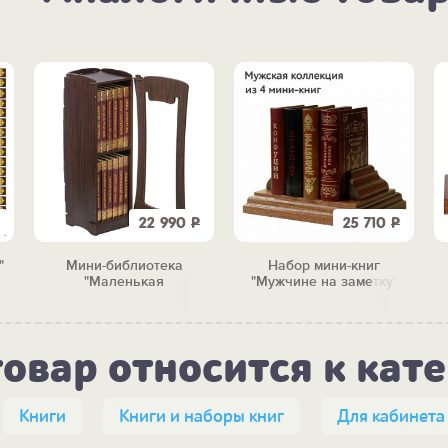
22 990
Р
25 710
Р
"
Мини-библиотека
Набор мини-книг
"Маленькая
"Мужчине на заметку"
сокровищница" (12 книг)
товар относится к кат
Книги
Книги и наборы книг
Для кабинета