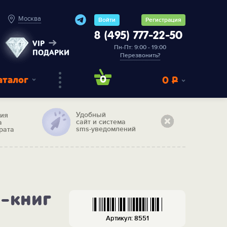
Москва
Войти
Регистрация
8 (495) 777-22-50
VIP
Пн-Пт: 9:00 - 19:00
ПОДАРКИ
Перезвонить?
аталог
0
0
Р
Удобный
тия
сайт и система
а
sms-уведомлений
рата
и-книг
Артикул: 8551