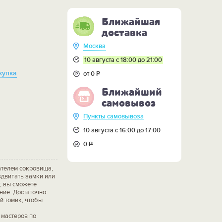
Ближайшая
доставка
Москва
10 августа с 18:00 до 21:00
купка
от 0
Р
Ближайший
самовывоз
Пункты самовывоза
10 августа с 16:00 до 17:00
0
Р
телем сокровища,
здвигать замки или
, вы сможете
ние. Достаточно
й томик, чтобы
мастеров по