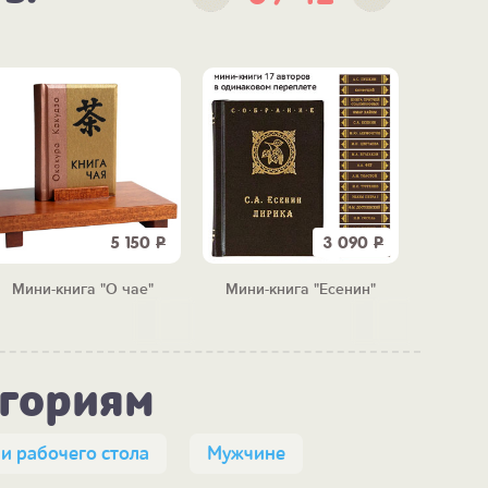
5 150
Р
3 090
Р
Мини-книга "О чае"
Мини-книга "Есенин"
Мини-к
егориям
 и рабочего стола
Мужчине