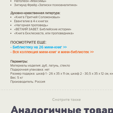
Наполеон «Максимы»
Зигмунд Фрейд «Записки психоаналитика»
Духовно-нравственная литертура:
«Книга Притчей Соломоновых»
Евангелие в 4-х книгах
«Нагорная проповедь»
«ВЕТХИЙ ЗАВЕТ. Библейские истории»
«Книга Екклесиаста, или проповедника»
ПОСМОТРИТЕ ЕЩЕ:
-
Библиотеку на 26 мини-
книг >>
-
Вся коллекция мини-книг и мини-библиотек >>
Параметры:
Материалы изделия: дуб, латунь, стекло
Подарочная упаковка: нет
Размер подарка: шкаф 1 - 26 х 35 х 11 см, шкаф 2 - 30,5 х 35 х 12 см, кни
Вес: 5 кг
Производитель: Россия
Смотрите также
Аналогичные това