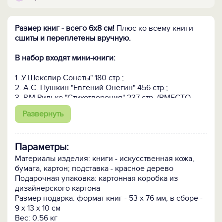
Размер книг - всего 6х8 см!
Плюс ко всему книги
сшиты и переплетены вручную.
В набор входят мини-книги:
1. У.Шекспир Сонеты" 180 стр.;
2. А.С. Пушкин "Евгений Онегин" 456 стр.;
3. Р.М.Рильке "Стихотворения" 237 стр. (ВМЕСТО
А.Ахматовой на фото);
Развернуть
4. Дамский альбом "Запах олеандра" 180 стр.
Параметры:
Материалы изделия: книги - искусственная кожа,
бумага, картон; подставка - красное дерево
Подарочная упаковка: картонная коробка из
дизайнерского картона
Размер подарка: формат книг - 53 х 76 мм, в сборе -
9 x 13 x 10 см
Вес: 0.56 кг