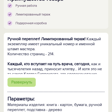
Ручная работа
Лимитированный тираж
Подарочная коробка
Ручной переплет! Лимитированный тираж!
Каждый
экземпляр имеет уникальный номер и именной
штамп мастера.
Количество страниц - 214.
Каждый, кто вступает на путь врача, сегодня,
как и
тысячелетия назад, приносит клятву… И хотя это не
та самая Клятва Гиппократа, это словосочетание
стало нарицательным для врачебных клятв во всем
Развернуть
мире. Гиппократ вывел медицину из темных
представлений о божественном происхождении
болезней к свету научных основ. Гениальная
Параметры:
наблюдательность и логичность умозаключений,
точное предсказание течения болезней еще при
Материалы изделия: книга - картон, бумага, ручной
жизни принесли ему заслуженную славу.
переплет; подставка - дерево