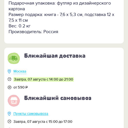
Подарочная упаковка: футляр из дизайнерского
ПОСМОТРИТЕ ЕЩЕ:
картона
-
Всю коллекции мини-книг и мини-библиотек >>
Размер подарка: книга - 7,6 х 5,3 см, подставка 12 х
7,5 х 11 см
Вес: 0.2 кг
Производитель: Россия
Ближайшая доставка
Москва
Завтра, 07 августа с 14:00 до 21:00
от 590
Р
Ближайший самовывоз
Пункты самовывоза
Завтра, 07 августа с 15:00 до 17:00