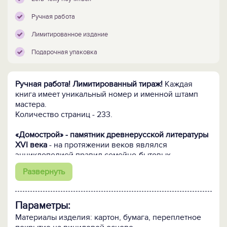
Ручная работа
Лимитированное издание
Подарочная упаковка
Ручная работа! Лимитированный тираж!
Каждая
книга имеет уникальный номер и именной штамп
мастера.
Количество страниц - 233.
«Домострой» - памятник древнерусской литературы
ХVI века
- на протяжении веков являлся
энциклопедией правил семейно-бытовых
отношений, а также взаимоотношений между
Развернуть
людьми. Её автор Сильвестр в своей
редакции делает акцент на духовном воспитании
личности, на необходимости гармонии в семейной
Параметры:
жизни. Поэтому и сегодня нам есть что почерпнуть
из колодца мудрости средневекового «Домостроя».
Материалы изделия: картон, бумага, переплетное