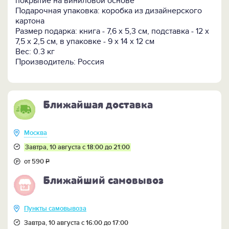
покрытие на виниловой основе
Мини-книга "Правила жизни" представлена в 2-х
Подарочная упаковка: коробка из дизайнерского
вариантах исполнения - с подставкой и без неё
картона
(будьте внимательны при оформлении заказа).
Размер подарка: книга - 7,6 х 5,3 см, подставка - 12 х
7,5 х 2,5 см, в упаковке - 9 x 14 x 12 см
ПОСМОТРИТЕ ЕЩЕ:
Вес: 0.3 кг
-
Всю коллекцию мини-книг и мини-библиотек >>
Производитель: Россия
Ближайшая доставка
Москва
Завтра, 10 августа с 18:00 до 21:00
от 590
Р
Ближайший самовывоз
Пункты самовывоза
Завтра, 10 августа с 16:00 до 17:00