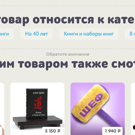
товар относится к кат
ниги
На 40 лет
Книги и наборы книг
8 
Обратите внимание
тим товаром также смо
5 150
Р
1 940
Р