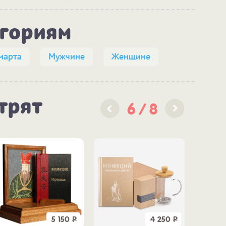
егориям
марта
Мужчине
Женщине
трят
6
8
5 150
Р
4 250
Р