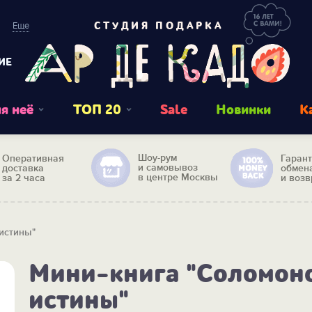
Еще
СТУДИЯ ПОДАРКА
ИЕ
я неё
ТОП 20
Sale
Новинки
К
Шоу-рум
Оперативная
Гаран
и самовывоз
доставка
обмен
в центре Москвы
за 2 часа
и возв
истины"
Мини-книга "Соломон
истины"