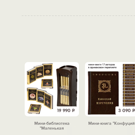
3 090
Р
19 990
Р
3 090
Р
ехов "
Мини-библиотека
Мини-книга "Конфуций
"Маленькая
сокровищница"