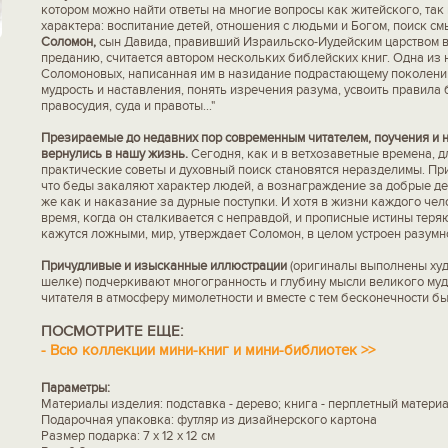
котором можно найти ответы на многие вопросы как житейского, та
характера: воспитание детей, отношения с людьми и Богом, поиск см
Соломон,
сын Давида, правивший Израильско-Иудейским царством в 
преданию, считается автором нескольких библейских книг. Одна из 
Соломоновых, написанная им в назидание подрастающему поколени
мудрость и наставления, понять изречения разума, усвоить правила
правосудия, суда и правоты…"
Презираемые до недавних пор современным читателем, поучения и 
вернулись в нашу жизнь.
Сегодня, как и в ветхозаветные времена, 
практические советы и духовный поиск становятся неразделимы. При
что беды закаляют характер людей, а вознаграждение за добрые де
же как и наказание за дурные поступки. И хотя в жизни каждого чел
время, когда он сталкивается с неправдой, и прописные истины теря
кажутся ложными, мир, утверждает Соломон, в целом устроен разумн
Причудливые и изысканные иллюстрации
(оригиналы выполнены ху
шелке) подчеркивают многогранность и глубину мысли великого муд
читателя в атмосферу мимолетности и вместе с тем бесконечности бы
ПОСМОТРИТЕ ЕЩЕ:
-
Всю коллекции мини-книг и мини-библиотек >>
Параметры:
Материалы изделия: подставка - дерево; книга - перплетный материа
Подарочная упаковка: футляр из дизайнерского картона
Размер подарка: 7 x 12 x 12 см