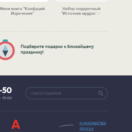
Мини-книга "Конфуций.
Набор подарочный
Магнитн
Изречения"
"Источник мудрости"
Подберите подарки к ближайшему
празднику!
2-50
— 19:00
и множество
других