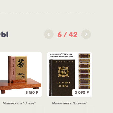
ры
6
42
5 150
Р
3 090
Р
Мини-книга "О чае"
Мини-книга "Есенин"
Мини-к