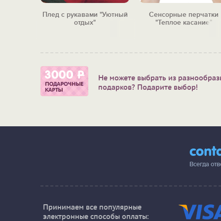
сундуке
Плед с рукавами "Уютный
Сенсорные перчатки
сам и
отдых"
"Теплое касание"
м"
Не можете выбрать из разнообраз
подарков? Подарите выбор!
cont
Всегда от
Принимаем все популярные
электронные способы оплаты: