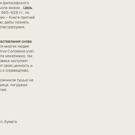
к и философского
ысла жизни...
Царь
965–928 гг., по
них – Книга притчей
ю, дабы познать
 благоразумия,
наставления снова
для многих людей
тчи Соломона учат,
ла неизбежно, так
овека наступает
ют свою ценность и
о и справедливо.
дожником тушью на
реца, погружая
тия.
л, бумага