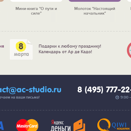
Мини-книга "О пути и
Молоток "Настоящий
силе"
начальник"
ия
Подарки к любому празднику!
Календарь от Ар де Кадо!
act@ac-studio.ru
8 (495) 777-2
вечаем на ваши письма!
9:00 