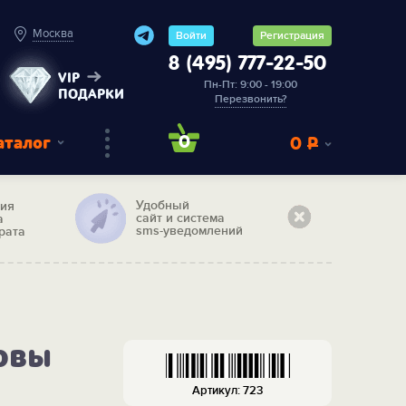
Москва
Войти
Регистрация
8 (495) 777-22-50
VIP
Пн-Пт: 9:00 - 19:00
ПОДАРКИ
Перезвонить?
аталог
0
0
Р
Удобный
тия
сайт и система
а
sms-уведомлений
рата
овы
Артикул: 723