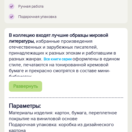
Ручная работа
Подарочная упаковка
В коллецию входят лучшие образцы мировой
литературы,
избранные произведения
отечественных и зарубежных писателей,
принадлежащих к разных эпохам и работавшим в
разных жанрах.
оформлены в едином
Все книги серии
стиле, печатаются на тонированной кремовой
бумаге и прекрасно смотрятся в составе мини-
библиотек.
Развернуть
Коллекционируя выходящие книги серии и
формируя библиотеку по своему выбору, Вы
становитесь владельцем уникального собрания,
Параметры:
объединившего в себе форму и содержание -
качество печати и переплета, в сочетании с
Материалы изделия: картон, бумага, переплетное
образцами мирового поэтического и прозаического
покрытие на виниловой основе
слова.
Подарочная упаковка: коробка из дизайнеского
картона