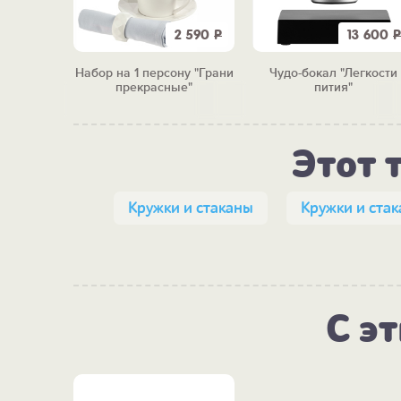
590
Р
2 590
Р
13 600
Р
990
Р
ная"
Набор на 1 персону "Грани
Чудо-бокал "Легкости
блендой
прекрасные"
пития"
Этот 
Кружки и стаканы
Кружки и ста
С э