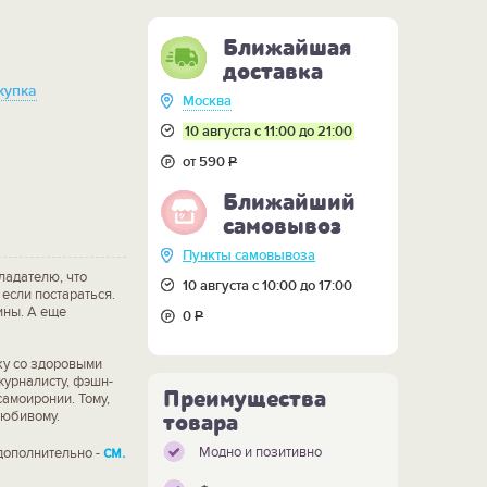
Ближайшая
доставка
купка
Москва
10 августа с 11:00 до 21:00
от 590
Р
Ближайший
самовывоз
Пункты самовывоза
ладателю, что
10 августа с 10:00 до 17:00
 если постараться.
ины. А еще
0
Р
еку со здоровыми
журналисту, фэшн-
Преимущества
самоиронии. Тому,
любивому.
товара
см.
Модно и позитивно
дополнительно -