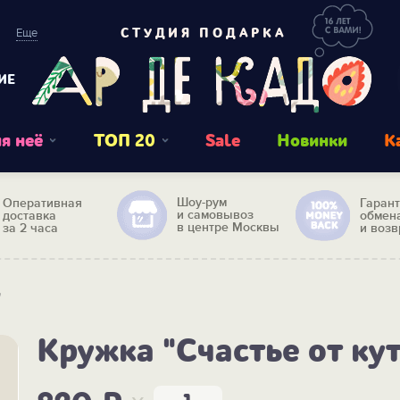
Еще
СТУДИЯ ПОДАРКА
ИЕ
я неё
ТОП 20
Sale
Новинки
К
Шоу-рум
Оперативная
Гаран
и самовывоз
доставка
обмен
в центре Москвы
за 2 часа
и возв
"
Кружка "Счастье от ку