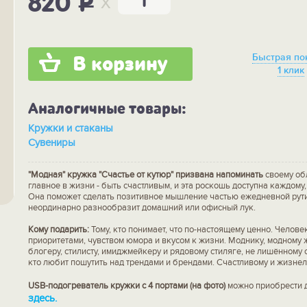
x
820
P
Быстрая по
В корзину
1 клик
Аналогичные товары:
Кружки и стаканы
Сувениры
"Модная" кружка "Счастье от кутюр" призвана напоминать
своему об
главное в жизни - быть счастливым, и эта роскошь доступна каждому,
Она поможет сделать позитивное мышление частью ежедневной рут
неординарно разнообразит домашний или офисный лук.
Кому подарить:
Тому, кто понимает, что по-настоящему ценно. Челов
приоритетами, чувством юмора и вкусом к жизни. Моднику, модному 
блогеру, стилисту, имиджмейкеру и рядовому стиляге, не лишённому 
кто любит пошутить над трендами и брендами. Счастливому и жизне
USB-подогреватель кружки с 4 портами (на фото)
можно приобрести 
здесь
.