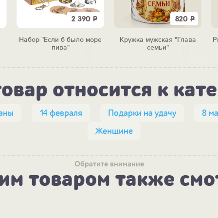
2 390
Р
820
Р
Набор "Если б было море
Кружка мужская "Глава
Р
пива"
семьи"
товар относится к кат
каны
14 февраля
Подарки на удачу
8 м
Женщине
Обратите внимание
тим товаром также смо