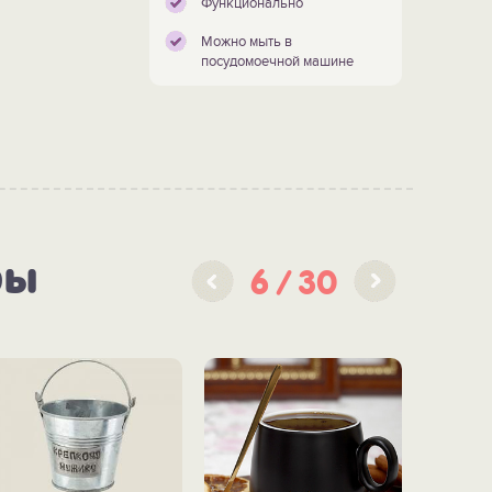
Функционально
Можно мыть в
посудомоечной машине
ры
6
30