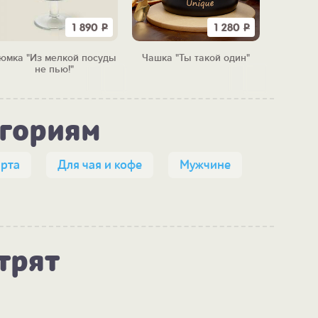
1 890
Р
1 280
Р
юмка "Из мелкой посуды
Чашка "Ты такой один"
Кружк
не пью!"
егориям
арта
Для чая и кофе
Мужчине
трят