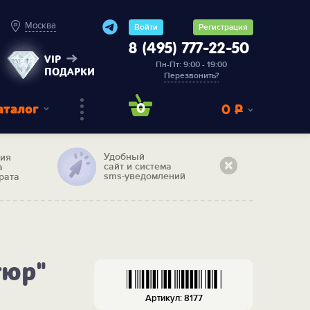
Москва
Войти
Регистрация
8 (495) 777-22-50
VIP
Пн-Пт: 9:00 - 19:00
ПОДАРКИ
Перезвонить?
аталог
0
0
Р
Удобный
тия
сайт и система
а
sms-уведомлений
рата
тюр"
Артикул: 8177