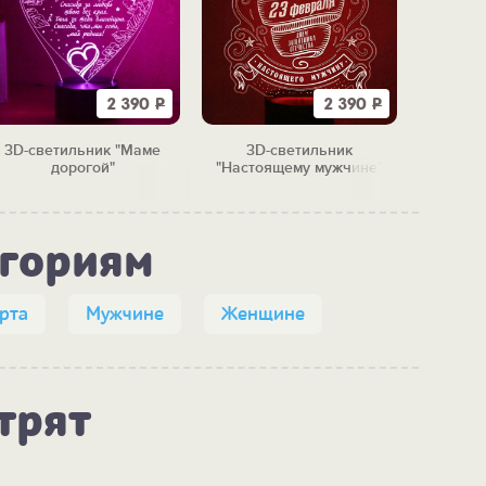
2 390
Р
2 390
Р
3D-светильник "Маме
3D-светильник
3D-свети
дорогой"
"Настоящему мужчине"
на
егориям
рта
Мужчине
Женщине
трят