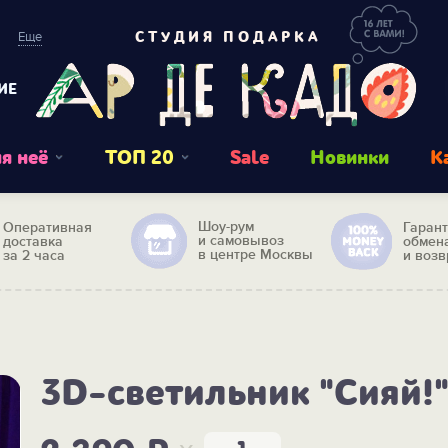
Еще
СТУДИЯ ПОДАРКА
ИЕ
я неё
ТОП 20
Sale
Новинки
К
Шоу-рум
Оперативная
Гаран
и самовывоз
доставка
обмен
в центре Москвы
за 2 часа
и возв
3D-светильник "Сияй!