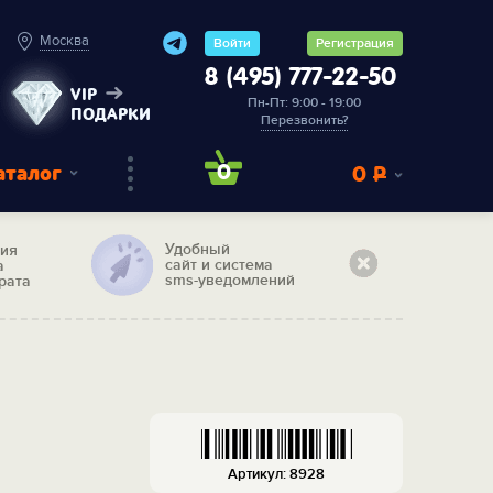
Москва
Войти
Регистрация
8 (495) 777-22-50
VIP
Пн-Пт: 9:00 - 19:00
ПОДАРКИ
Перезвонить?
аталог
0
0
Р
Удобный
тия
сайт и система
а
sms-уведомлений
рата
"
Артикул: 8928