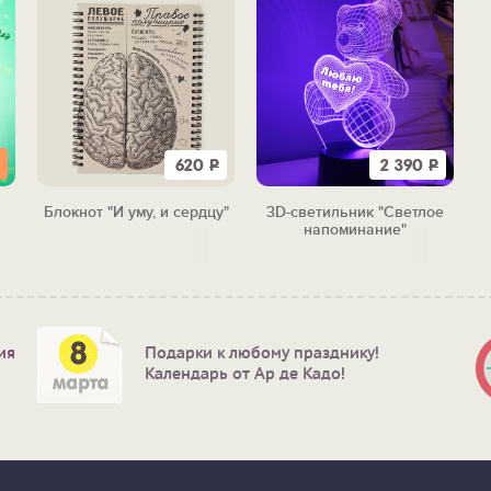
620
Р
2 390
Р
Блокнот "И уму, и сердцу"
3D-светильник "Светлое
ой
напоминание"
ия
Подарки к любому празднику!
Календарь от Ар де Кадо!