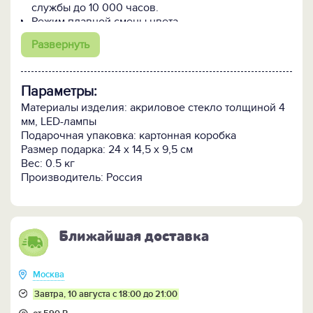
службы до 10 000 часов.
Режим плавной смены цвета.
3 вида питания на выбор: от 3 батареек типа
Развернуть
ААА, USB-выхода компьютера/ноутбука и от сети
220V (USB-кабель в комплекте, адаптер в
комплект НЕ входит).
Параметры:
Безопасен для детей:
- при случайном падении акриловое стекло не
Материалы изделия: акриловое стекло толщиной 4
разбивается на осколки;
мм, LED-лампы
- питание от батареек или USB-источника убережёт
Подарочная упаковка: картонная коробка
от удара электрическим током;
Размер подарка: 24 х 14,5 х 9,5 см
- ABS пластик не токсичен и не имеет запаха.
Вес: 0.5 кг
Производитель: Россия
ПОСМОТРИТЕ ЕЩЕ:
-
3D-светильник с другой ёлочкой >>
-
3D-светильник "Новогодний мишка" >>
-
Все 3D-светильники >>
Ближайшая доставка
Москва
Завтра, 10 августа с 18:00 до 21:00