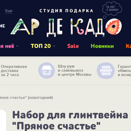
Еще
СТУДИЯ ПОДАРКА
ИЕ
я неё
ТОП 20
Sale
Новинки
К
Шоу-рум
Оперативная
Гаран
и самовывоз
доставка
обмен
в центре Москвы
за 2 часа
и возв
яное счастье" (новогодний)
Набор для глинтвейна
"Пряное счастье"