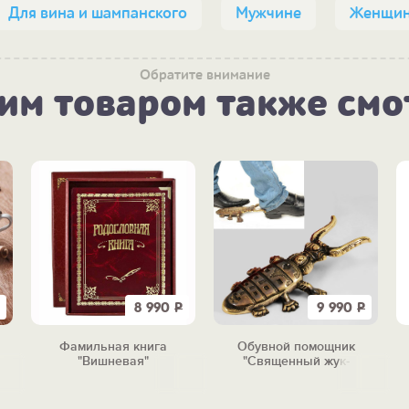
Для вина и шампанского
Мужчине
Женщи
Обратите внимание
тим товаром также смо
8 990
Р
9 990
Р
Фамильная книга
Обувной помощник
"Вишневая"
"Священный жук-
скарабей"