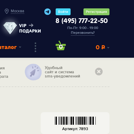
Москва
Войти
Регистрация
8 (495) 777-22-50
VIP
Пн-Пт: 9:00 - 19:00
ПОДАРКИ
Перезвонить?
аталог
0
0
Р
Удобный
тия
сайт и система
а
sms-уведомлений
рата
Артикул: 7893