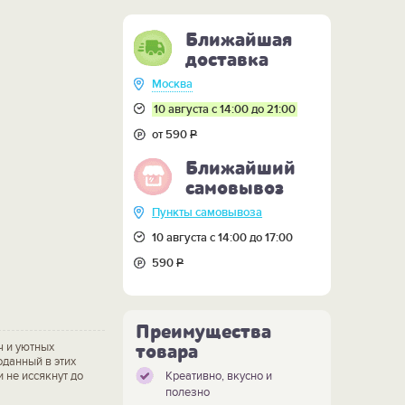
Ближайшая
доставка
Москва
10 августа с 14:00 до 21:00
от 590
Р
Ближайший
самовывоз
Пункты самовывоза
10 августа с 14:00 до 17:00
590
Р
Преимущества
ч и уютных
товара
оданный в этих
 не иссякнут до
Креативно, вкусно и
полезно