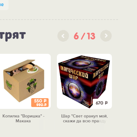
не
трят
6
13
550
Р
670
Р
990
Р
Копилка "Воришка" -
Шар "Свет оракул мой,
Шорты-т
Макака
скажи да всю правду
доложи"