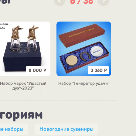
6
38
8 000
Р
3 360
Р
Набор чарок "Ушастый
Набор "Генератор удачи"
Н
дуэт-2023"
"Необы
егориям
е наборы
Новогодние сувениры