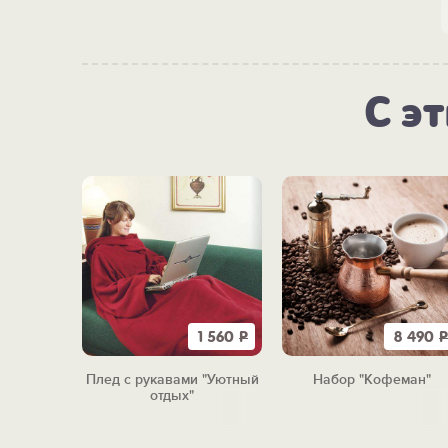
С э
320
Р
1 560
Р
8 490
Р
иновое
Плед с рукавами "Уютный
Набор "Кофеман"
"
отдых"