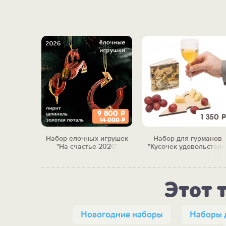
9 800
Р
3 550
Р
1 350
Р
14 000
Р
и-штофов
Набор елочных игрушек
Набор для гурманов
ого
"На счастье-2026"
"Кусочек удовольствия
ия"
Этот 
Новогодние наборы
Наборы 