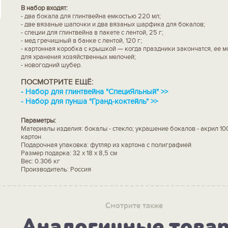
В набор входят:
- два бокала для глинтвейна емкостью 220 мл;
- две вязаные шапочки и два вязаных шарфика для бокалов;
- специи для глинтвейна в пакете с лентой, 25 г;
- мед гречишный в банке с лентой, 120 г;
- картонная коробка с крышкой — когда праздники закончатся, ее 
для хранения хозяйственных мелочей;
- новогодний шубер.
ПОСМОТРИТЕ ЕЩЁ:
-
Набор для глинтвейна "СпециЯльный" >>
-
Набор для пунша "Гранд-коктейль" >>
Параметры:
Материалы изделия: бокалы - стекло; украшение бокалов - акрил 10
картон
Подарочная упаковка: футляр из картона с полиграфией
Размер подарка: 32 х 18 х 8,5 см
Вес: 0.306 кг
Производитель: Россия
Смотрите также
Аналогичные това