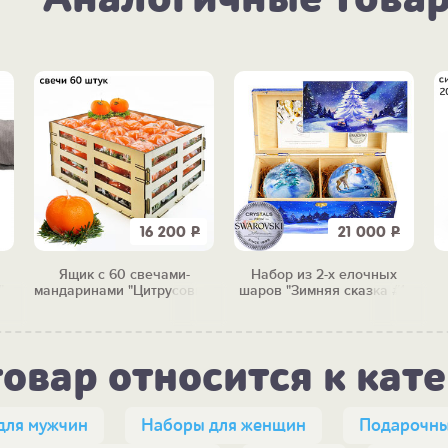
16 200
Р
21 000
Р
Ящик с 60 свечами-
Набор из 2-х елочных
"
мандаринами "Цитрусовый
шаров "Зимняя сказка #1"
бум"
товар относится к кат
для мужчин
Наборы для женщин
Подарочны