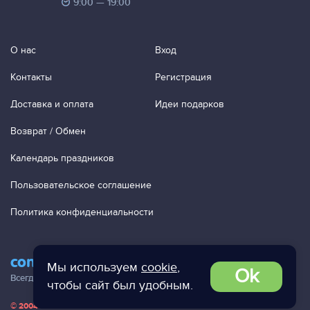
9:00 — 19:00
О нас
Вход
Контакты
Регистрация
Доставка и оплата
Идеи подарков
Возврат / Обмен
Календарь праздников
Пользовательское соглашение
Политика конфиденциальности
contact@ac-studio.ru
Мы используем
cookie
,
Ok
Всегда отвечаем на ваши письма!
чтобы сайт был удобным.
© 2004 — 2026