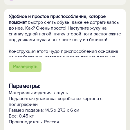
Удобное и простое приспособление, которое
поможет
быстро снять обувь, даже не дотрагиваясь
до нее. Как? Очень просто! Наступите жуку на
спинку одной ногой, пятку второй ноги расположите
под усиками жука и вытяните ногу из ботинка!
Конструкция этого чудо-приспособления основана
на изобретении, которое широко применялось на
Руси в барских домах и было предназначено для
Развернуть
снятия обуви без использования рук - только с
помощью одной ноги.
Параметры:
Особого внимания заслуживает форма
приспособления.
Жук скарабей — один из самых
Материалы изделия: латунь
почитаемых в Египте символов. Это насекомое
Подарочная упаковка: коробка из картона с
ассоциировали с богом утреннего рассвета, считая
полиграфией
его считается символом нового начала и светлых
Размер подарка: 14,5 x 27,3 x 6 см
перемен. Амулет со скарабеем означал новые
Вес: 0.45 кг
возможности, придавал силы в трудные времена,
Производитель: Россия
привлекал успех и помогал в саморазвитии и