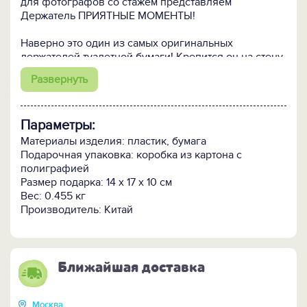
для фотографов со стажем представляем
Держатель ПРИЯТНЫЕ МОМЕНТЫ!
Наверно это один из самых оригинальных
держателей туалетной бумаги! Крепится он на стену
при помощи дюбелей (идут в комплекте). Также в
Развернуть
комплекте имеется вешалка-перекладина для
туалетной бумаги на пружине, которая вставляется
внутрь «аппарата». Зубчатая поверхность помогает
Параметры:
без труда оторвать нужное количество бумаги,
стилизованной под фотоленту. На рулоне туалетной
Материалы изделия: пластик, бумага
бумаги напечатаны фотографии, будто снятые на
Подарочная упаковка: коробка из картона с
Polaroid с разными цветными фильтрами.
полиграфией
Размер подарка: 14 x 17 x 10 см
Бумага - 10х10х10,5 см.
Вес: 0.455 кг
Производитель: Китай
Ближайшая доставка
Москва