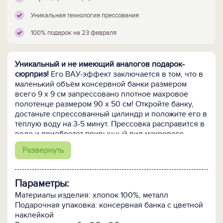
Уникальная технология прессования
100% подарок на 23 февраля
Уникальный и не имеющий аналогов подарок-
сюрприз!
Его ВАУ-эффект заключается в том, что в
маленький объём консервной банки размером
всего 9 х 9 см запрессовано плотное махровое
полотенце размером 90 х 50 см! Откройте банку,
достаньте спрессованный цилиндр и положите его в
теплую воду на 3-5 минут. Прессовка расправится в
воде и приобретет привычный вид махрового
полотенца. И никакой потери качества и внешнего
Развернуть
вида! То, что на самом деле находится в банке, его
получателю станет понятно только после
помещения содержимого банки в воду, что
Параметры:
добавляет интриги в этот уникальный подарок.
Материалы изделия: хлопок 100%, металл
Символика, посвящённая Дню Защитника
Подарочная упаковка: консервная банка с цветной
Отечества,
выполнена на бордюре полотенца
наклейкой