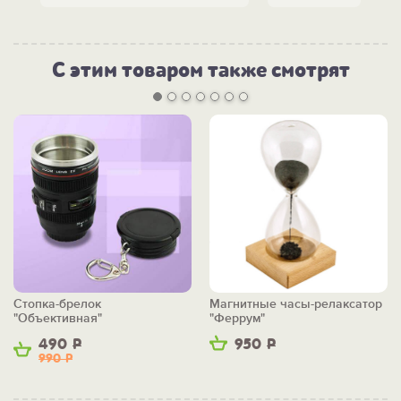
С этим товаром также смотрят
Стопка-брелок
Магнитные часы-релаксатор
"Объективная"
"Феррум"
490
Р
950
Р
990
Р