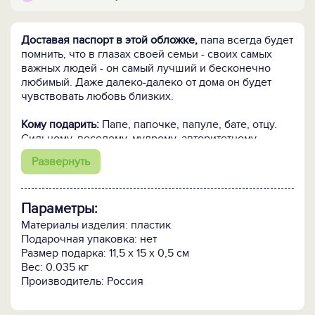
Доставая паспорт в этой обложке,
папа всегда будет
помнить, что в глазах своей семьи - своих самых
важных людей - он самый лучший и бесконечно
любимый. Даже далеко-далеко от дома он будет
чувствовать любовь близких.
Кому подарить:
Папе, папочке, папуле, бате, отцу.
Сильному, веселому, мудрому, авторитетному,
обожаемому, доброму, интересному,
Развернуть
замечательному, заботливому, единственному и
всемогущему. Чтобы порадовать и выразить
сердечную признательность и заботу.
Параметры:
Материалы изделия: пластик
Подарочная упаковка: нет
Размер подарка: 11,5 х 15 х 0,5 см
Вес: 0.035 кг
Производитель: Россия