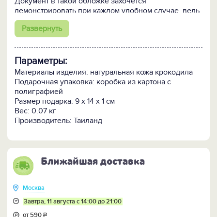
Документ в такой обложке захочется
демонстрировать при каждом удобном случае, ведь
все мы любим похвастать красивой вещью,
Развернуть
особенно, если она получена в подарок!
И это легко сделать – ведь аксессуар может служить
обложкой и для других документов, избавляя вас от
Параметры:
сложности хранения и транспортирования
Материалы изделия: натуральная кожа крокодила
паспортов.
Подарочная упаковка: коробка из картона с
полиграфией
Размер подарка: 9 x 14 х 1 см
Вес: 0.07 кг
Производитель: Таиланд
Ближайшая доставка
Москва
Завтра, 11 августа с 14:00 до 21:00
от 590
Р