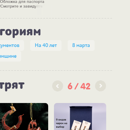
Обложка для паспорта
"Смотрите и завидуйте!"
егориям
кументов
На 40 лет
8 марта
енщине
трят
6
42