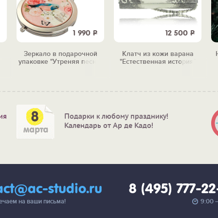
1 990
Р
12 500
Р
Зеркало в подарочной
Клатч из кожи варана
упаковке "Утреняя песня"
"Естественная история"
ия
Подарки к любому празднику!
Календарь от Ар де Кадо!
act@ac-studio.ru
8 (495) 777-2
вечаем на ваши письма!
9:00 