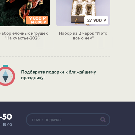
9 800
Р
27 900
Р
14 000
Р
Набор елочных игрушек
Набор из 2 чарок "И это
Набор 
"На счастье-2026"
всё о нем"
"Бол
м
Подберите подарки к ближайшему
празднику!
2-50
— 19:00