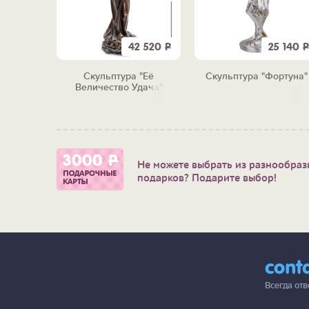
7 190
Р
42 520
Р
25 140
Р
 3 в 1
Скульптура "Её
Скульптура "Фортуна"
лезным"
Величество Удача"
Не можете выбрать из разнообраз
подарков? Подарите выбор!
cont
Всегда от