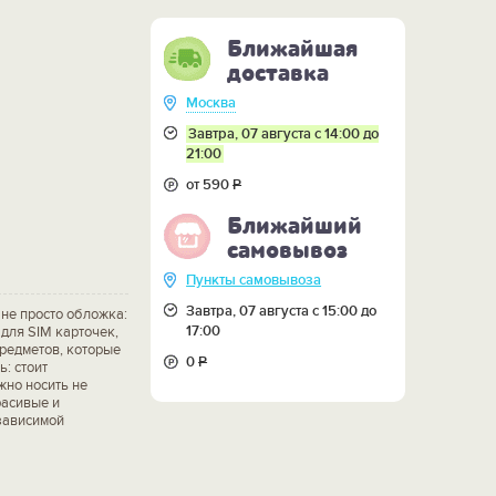
Ближайшая
доставка
Москва
Завтра, 07 августа с 14:00 до
21:00
от 590
Р
Ближайший
самовывоз
Пункты самовывоза
Завтра, 07 августа с 15:00 до
 не просто обложка:
17:00
 для SIM карточек,
редметов, которые
0
Р
ь: стоит
жно носить не
расивые и
зависимой