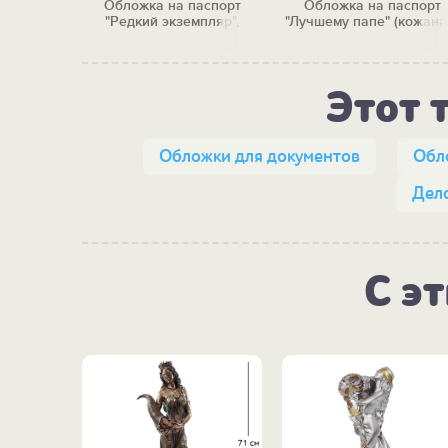
Обложка на паспорт
Обложка на паспорт
"Редкий экземпляр",
"Лучшему папе" (кожана
кожаная
Этот 
Обложки для документов
Обл
Дел
С э