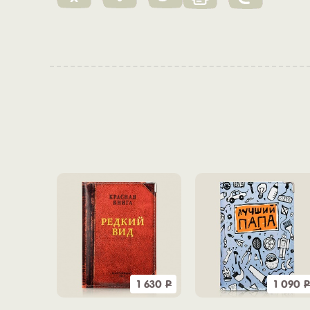
1 630
Р
1 090
Р