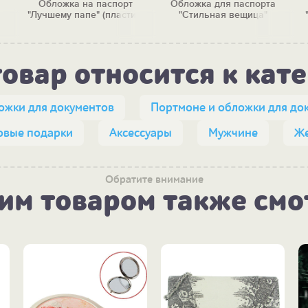
Обложка на паспорт
Обложка для паспорта
я)
"Лучшему папе" (пластик)
"Стильная вещица"
товар относится к кат
ожки для документов
Портмоне и обложки для до
овые подарки
Аксессуары
Мужчине
Ж
Обратите внимание
тим товаром также смо