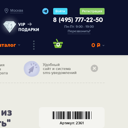
Москва
Войти
Регистрация
8 (495) 777-22-50
VIP
Пн-Пт: 9:00 - 19:00
ПОДАРКИ
Перезвонить?
аталог
0
0
Р
Удобный
тия
сайт и система
а
sms-уведомлений
рата
 из
ь"
Артикул: 2361