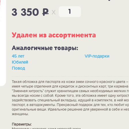
x
3 350
P
Удален из ассортимента
Аналогичные товары:
45 лет
VIP-подарки
Юбилей
Повод
Такая обложка для паспорта из кожи змеи сочного красного цвета –
имея четыре отделения для кредиток и дисконтных карт, три кармана
"Змеиная хитрость" служит хранилищем самых необходимых мелких п
мы всегда носим с собой. Кроме того, эта обложка имеет одну хитрост
задействовать специальный вкладыш, идущий в комплекте, в ней мо
паспорт, а автодокументы. Прекрасный подарок для тех, кто любит к
оригинальные вещи. Идеальное решение для уверенной в себе и не
женщины.
Параметры:
Материалы изделия: кожа морской змеи