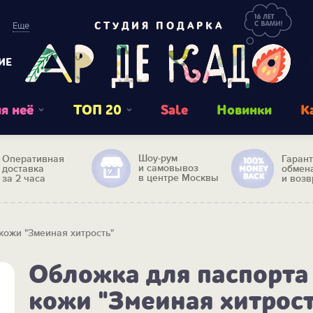
Еще
СТУДИЯ ПОДАРКА
ИЕ
я неё
ТОП 20
Sale
Новинки
К
Шоу-рум
Оперативная
Гаран
и самовывоз
доставка
обмен
в центре Москвы
за 2 часа
и возв
кожи "Змеиная хитрость"
Обложка для паспорта
кожи "Змеиная хитрост