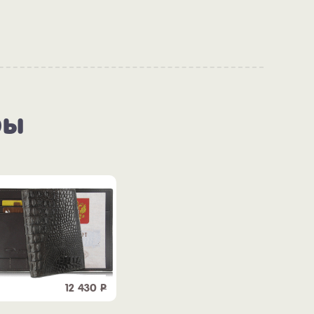
ры
12 430
Р