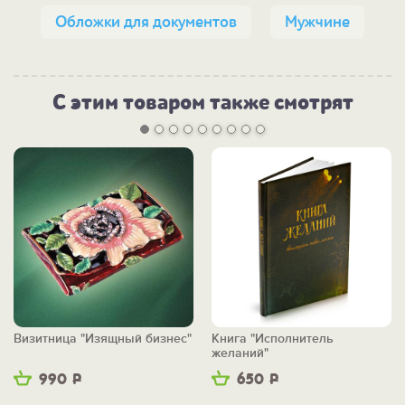
Обложки для документов
Мужчине
С этим товаром также смотрят
Визитница "Изящный бизнес"
Книга "Исполнитель
желаний"
990
Р
650
Р