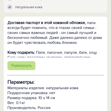
Натуральная кожа
Доставая паспорт в этой кожаной обложке,
папа
всегда будет помнить, что в глазах своей семьи -
своих самых важных людей - он самый лучший и
бесконечно любимый. Даже далеко-далеко от дома
он будет чувствовать любовь близких.
Кому подарить:
Папе, папочке, папуле, бате, отцу.
Сильному, веселому, мудрому, авторитетному,
обожаемому, доброму, интересному,
Развернуть
замечательному, заботливому, единственному и
всемогущему. Чтобы порадовать и выразить
сердечную признательность и заботу.
Параметры:
Материалы изделия: натуральная кожа
Подарочная упаковка: нет
Размер подарка: 10 х 14 см
Вес: 0.1 кг
Производитель: Россия