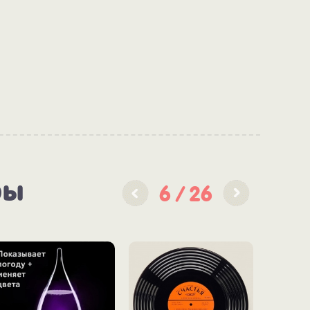
ры
6
26