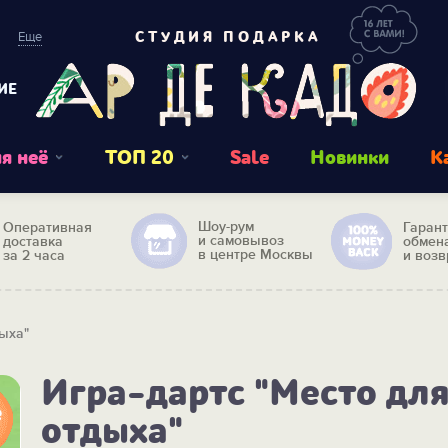
Еще
СТУДИЯ ПОДАРКА
ИЕ
я неё
ТОП 20
Sale
Новинки
К
Шоу-рум
Оперативная
Гаран
и самовывоз
доставка
обмен
в центре Москвы
за 2 часа
и возв
дыха"
Игра-дартс "Место дл
отдыха"