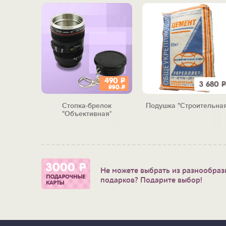
490
Р
390
Р
3 680
Р
990
Р
равится!"
Стопка-брелок
Подушка "Строительная
"Объективная"
Не можете выбрать из разнообраз
подарков? Подарите выбор!