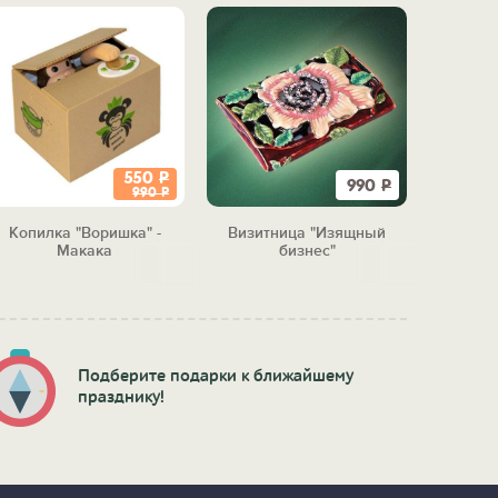
550
Р
990
Р
990
Р
Копилка "Воришка" -
Визитница "Изящный
Набор 
Макака
бизнес"
Подберите подарки к ближайшему
празднику!