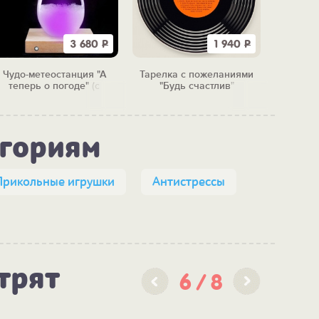
3 680
Р
1 940
Р
Чудо-метеостанция "А
Тарелка с пожеланиями
Набо
теперь о погоде" (с
"Будь счастлив"
"Исто
подсветкой)
егориям
Прикольные игрушки
Антистрессы
трят
6
8