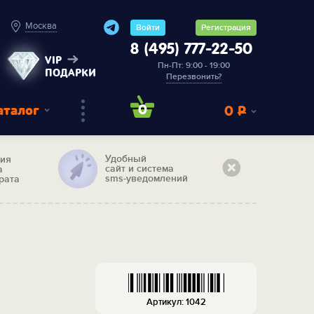
Москва
Войти
Регистрация
8 (495) 777-22-50
VIP
Пн-Пт: 9:00 - 19:00
ПОДАРКИ
Перезвонить?
аталог
0
0
Р
Удобный
тия
сайт и система
а
sms-уведомлений
рата
я
Артикул: 1042