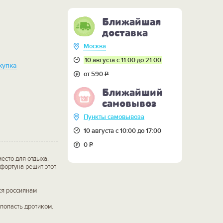
Ближайшая
доставка
Москва
10 августа с 11:00 до 21:00
купка
от 590
Р
Ближайший
самовывоз
Пункты самовывоза
10 августа с 10:00 до 17:00
0
Р
есто для отдыха.
 фортуна решит этот
ся россиянам
 попасть дротиком.