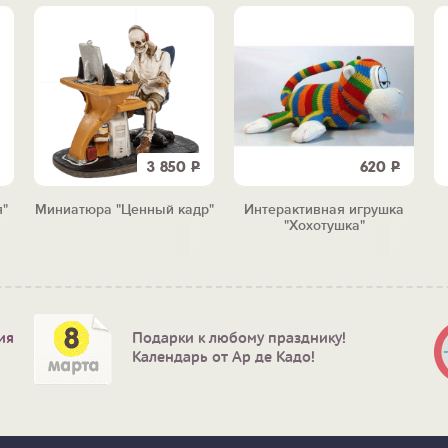
3 850
Р
620
Р
"
Миниатюра "Ценный кадр"
Интерактивная игрушка
"Хохотушка"
ия
Подарки к любому празднику!
Календарь от Ар де Кадо!