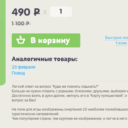
x
490
P
1 100
P
Быстрая по
В корзину
1 клик
Аналогичные товары:
23 февраля
Повод
Легкий ответ на вопрос "Куда же поехать отдыхать?"
Больше не нужно спорить с родными, близкими, друзьями, выбирая м
Достаточно взять в руки дротик, метнуть его в "Карту путешествий", и
вопрос за Вас!
На поле для игры изображены очертания 20 наиболее полюбивших
туристических направлений.
Чем популярнее страна, тем крупнее ее изображение, и легче в него