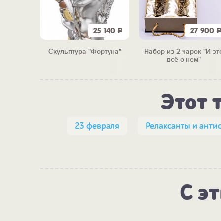
3 790
Р
25 140
Р
27 900
Р
витация"
Скульптура "Фортуна"
Набор из 2 чарок "И эт
всё о нем"
Этот 
23 февраля
Релаксанты и анти
С э