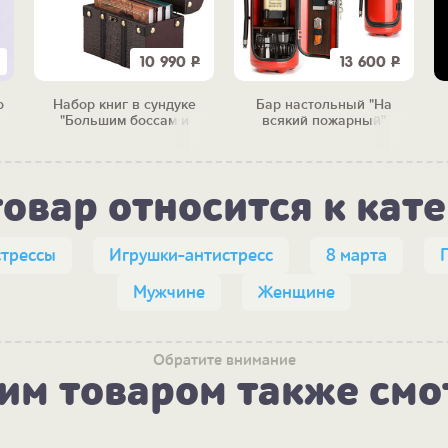
10 990
Р
13 600
Р
о
Набор книг в сундуке
Бар настольный "На
"Большим боссам и
всякий пожарный"
маленьким"
товар относится к кат
стрессы
Игрушки-антистресс
8 марта
Мужчине
Женщине
Обратите внимание
тим товаром также смо