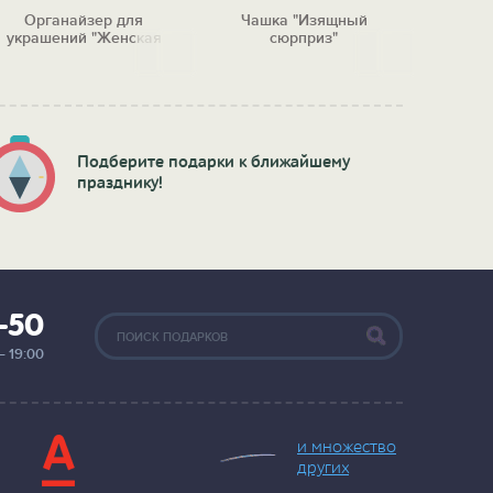
Органайзер для
Чашка "Изящный
Пода
украшений "Женская
сюрприз"
"
радость"
Подберите подарки к ближайшему
празднику!
2-50
— 19:00
и множество
других