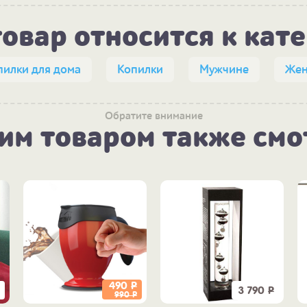
товар относится к кат
пилки для дома
Копилки
Мужчине
Же
Обратите внимание
тим товаром также смо
490
Р
3 790
Р
990
Р