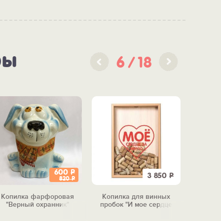
ры
6
18
600
Р
3 850
Р
820
Р
Копилка фарфоровая
Копилка для винных
Копил
"Верный охранник"
пробок "И мое сердце
остановилось..."