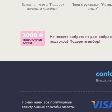
улятор
Записная книга "Подарок
Плед с рукавами "Уютн
ощник"
молодым хозяйкам"
отдых"
Не можете выбрать из разнообраз
подарков? Подарите выбор!
cont
Всегда от
Принимаем все популярные
электронные способы оплаты: