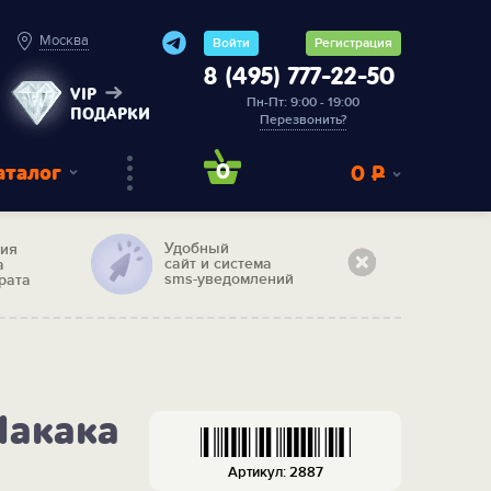
Москва
Войти
Регистрация
8 (495) 777-22-50
VIP
Пн-Пт: 9:00 - 19:00
ПОДАРКИ
Перезвонить?
аталог
0
0
Р
Удобный
тия
сайт и система
а
sms-уведомлений
рата
Макака
Артикул: 2887