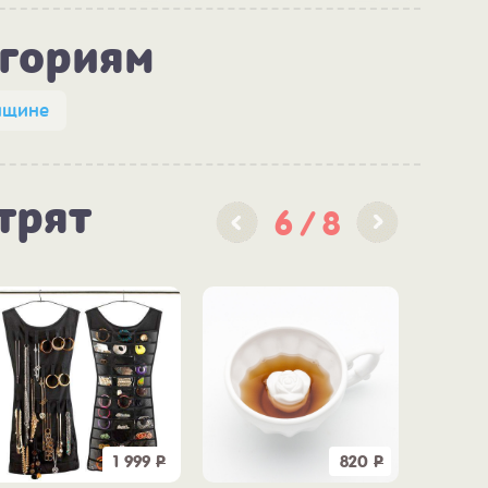
егориям
нщине
трят
6
8
1 999
Р
820
Р