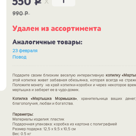
x
550
P
990
P
Удален из ассортимента
Аналогичные товары:
23 февраля
Повод
Подарите своим близким веселую интерактивную
копилку «Март
этой копилке живет забавная обезьянка, которая всегда на страже
Положите монету на край копилки-коробки и через некоторое врем
мартышка и заберет ее в чудо-домик.
Копилка «Мартышка Мормышка»
, хранительница ваших денег
благополучия, любви и богатства.
Параметры:
Материалы изделия: пластик
Подарочная упаковка: коробка из картона с полиграфией
Размер подарка: 12,5 х 9,5 х 10,5 см
Вес: 0.5 кг