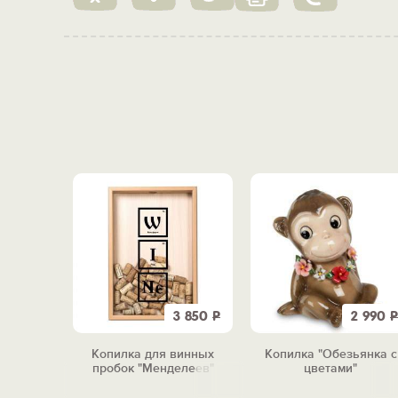
299
Р
3 850
Р
2 990
Р
"Цветная
Копилка для винных
Копилка "Обезьянка с
я"
пробок "Менделеев"
цветами"