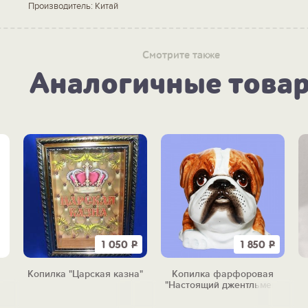
Производитель: Китай
Смотрите также
Аналогичные това
1 050
Р
1 850
Р
Копилка "Царская казна"
Копилка фарфоровая
"Настоящий джентльмен"