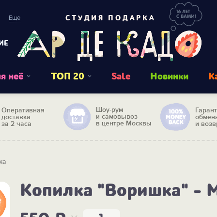
Еще
СТУДИЯ ПОДАРКА
ИЕ
я неё
ТОП 20
Sale
Новинки
К
Шоу-рум
Оперативная
Гаран
и самовывоз
доставка
обмен
в центре Москвы
за 2 часа
и возв
ка
Копилка "Воришка" - 