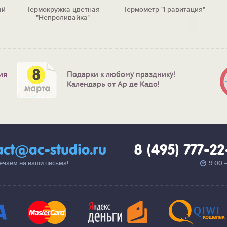
ый
Термокружка цветная
Термометр "Гравитация"
"Непроливайка"
ия
Подарки к любому празднику!
Календарь от Ар де Кадо!
act@ac-studio.ru
8 (495) 777-2
вечаем на ваши письма!
9:00 