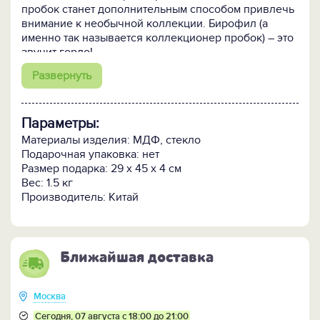
пробок станет дополнительным способом привлечь
внимание к необычной коллекции. Бирофил (а
именно так называется коллекционер пробок) – это
звучит гордо!
Развернуть
Пробки от коллекционных и марочных вин
-
настоящий кладезь информации, по ним знатоки
определяют, например, год производства и
Параметры:
особенности ограниченного выпуска. А ещё пробки
помогают сохранить воспоминания о событии, в
Материалы изделия: МДФ, стекло
честь которого была вскрыта бутылка с
Подарочная упаковка: нет
драгоценным напитком.
Размер подарка: 29 х 45 х 4 см
Вес: 1.5 кг
Как только копилка наполнится доверху,
можно
Производитель: Китай
приобрести новую и повесить рядом. А еще в
процессе коллекционирования из пробок можно
создавать собственные шедевры интерьерного
декора: фоторамки, панно, кашпо, вазы, игрушки и
Ближайшая доставка
всё, на что хватает фантазии. Если не хватает
собственной, выручат мастер-классы умельцев
hand-made.
Москва
Сегодня, 07 августа с 18:00 до 21:00