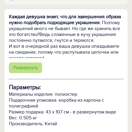
Каждая девушка знает, что для завершения образа
нужно подобрать подходящие украшения.
Поэтому
украшений много не бывает. Но где же хранить все
это богатство?Ведь сложенные в кучу украшения
постоянно путаются, гнутся и теряются.
И вот в очередной раз ваша девушка опаздываете
на свидание, потому что распутывала цепочки или
искала сережку!
Развернуть
Подарите ей органайзер для украшений ЖЕНСКАЯ
РАДОСТЬ и проблема опозданий исчезнет
навсегда! Органайзер выполнен в виде платья.
На
Параметры:
одной стороне
24 петельки для цепочек, бус,
браслетов, часов и крупных серег,
на другой
Материалы изделия: полиэстер
стороне
- 39 прозрачных кармашков для мелких
Подарочная упаковка: коробка из картона с
вещиц: колец, клипс, кулонов и т.п.
полиграфией
Размер подарка: 43 x 107 см - в развернутом виде
Еще одна деталь, о которой позаботился
Вес: 0.505 кг
производитель этой чудной вещицы - органайзер
Производитель: Китай
ЖЕНСКАЯ РАДОСТЬ можно повесить прямо в шкаф,