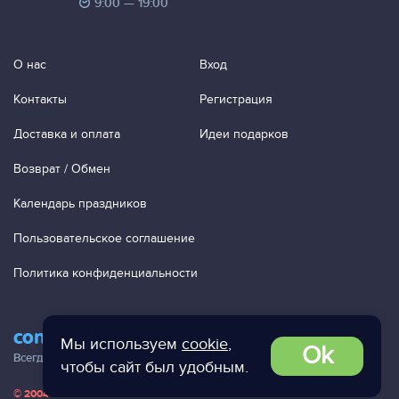
9:00 — 19:00
О нас
Вход
Контакты
Регистрация
Доставка и оплата
Идеи подарков
Возврат / Обмен
Календарь праздников
Пользовательское соглашение
Политика конфиденциальности
contact@ac-studio.ru
Мы используем
cookie
,
Ok
Всегда отвечаем на ваши письма!
чтобы сайт был удобным.
© 2004 — 2026