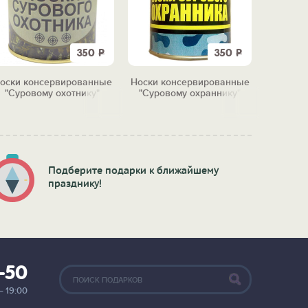
350
Р
350
Р
оски консервированные
Носки консервированные
Носки к
"Суровому охотнику"
"Суровому охраннику"
"Суровом
Подберите подарки к ближайшему
празднику!
2-50
— 19:00