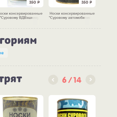
350
Р
350
Р
оски консервированные
Носки консервированные
Носки к
"Суровому ВДВэшнику"
"Суровому автомобилисту"
"Суров
егориям
не
трят
6
14