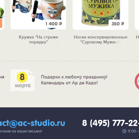
1 400
Р
350
Р
Кружка "На страже
Носки консервированные
Н
"
порядка"
"Суровому Мужику"
ия
Подарки к любому празднику!
Календарь от Ар де Кадо!
act@ac-studio.ru
8 (495) 777-2
вечаем на ваши письма!
9:00 