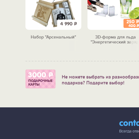
250
Р
2 990
Р
4 990
Р
400
Р
ка "Чух-
Набор "Арсенальный"
3D-форма для льда
"Энергетический заряд
Не можете выбрать из разнообраз
подарков? Подарите выбор!
cont
Всегда от