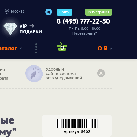
Москва
Войти
Регистрация
8 (495) 777-22-50
VIP
Пн-Пт: 9:00 - 19:00
ПОДАРКИ
Перезвонить?
аталог
0
0
Р
Удобный
тия
сайт и система
а
sms-уведомлений
рата
ные
му"
Артикул: 6403