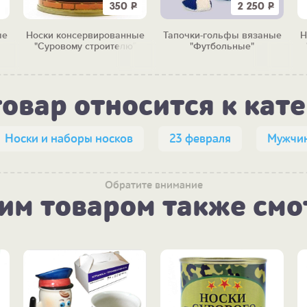
350
Р
2 250
Р
ые
Носки консервированные
Тапочки-гольфы вязаные
Н
"Суровому строителю"
"Футбольные"
товар относится к кат
Носки и наборы носков
23 февраля
Мужчи
Обратите внимание
тим товаром также смо