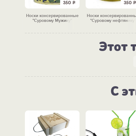
2 750
Р
350
Р
350
Р
евраля
Носки консервированные
Носки консервированн
енный
"Суровому Мужику"
"Суровому нефтянику"
Этот 
С э