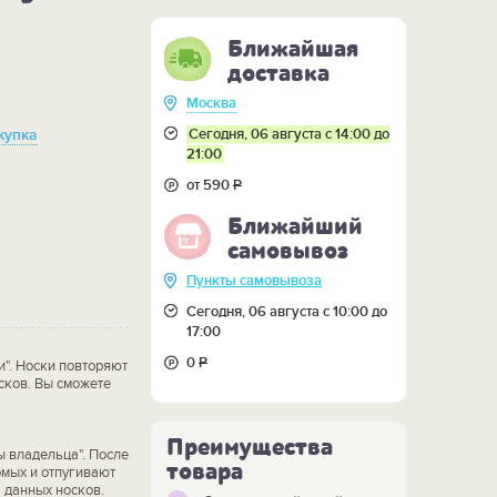
Ближайшая
доставка
Москва
Сегодня, 06 августа с 14:00 до
купка
21:00
от 590
Р
Ближайший
самовывоз
Пункты самовывоза
Сегодня, 06 августа с 10:00 до
17:00
0
Р
и". Носки повторяют
сков. Вы сможете
Преимущества
ы владельца". После
товара
омых и отпугивают
 данных носков.