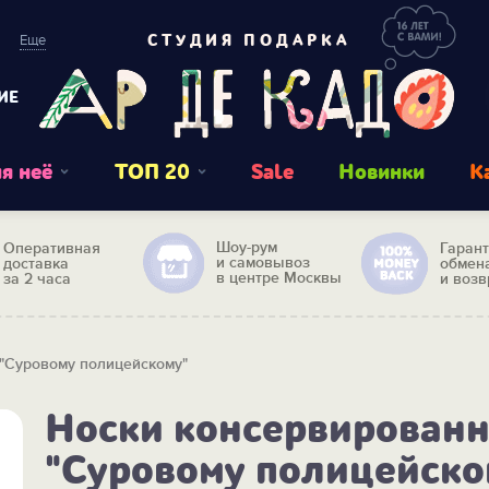
Еще
СТУДИЯ ПОДАРКА
ИЕ
я неё
ТОП 20
Sale
Новинки
К
Шоу-рум
Оперативная
Гаран
и самовывоз
доставка
обмен
в центре Москвы
за 2 часа
и возв
"Суровому полицейскому"
Носки консервирован
"Суровому полицейско