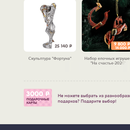
9 800
Р
9 130
Р
25 140
Р
14 000
Р
ьные
Скульптура "Фортуна"
Набор елочных игруше
 жизни"
"На счастье-2026"
Не можете выбрать из разнообраз
подарков? Подарите выбор!