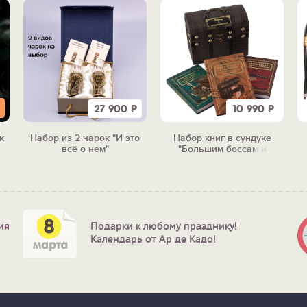
27 900
Р
10 990
Р
к
Набор из 2 чарок "И это
Набор книг в сундуке
всё о нем"
"Большим боссам и
маленьким"
ия
Подарки к любому празднику!
Календарь от Ар де Кадо!