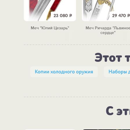
9 750
Р
23 080
Р
29 470
Р
етер"
Меч "Юлий Цезарь"
Меч Ричарда "Львино
сердце"
Этот 
Копии холодного оружия
Наборы 
С э