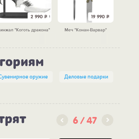
2 990
Р
19 990
Р
инжал "Коготь дракона"
Меч "Конан-Варвар"
Боево
егориям
Сувенирное оружие
Деловые подарки
трят
6
47