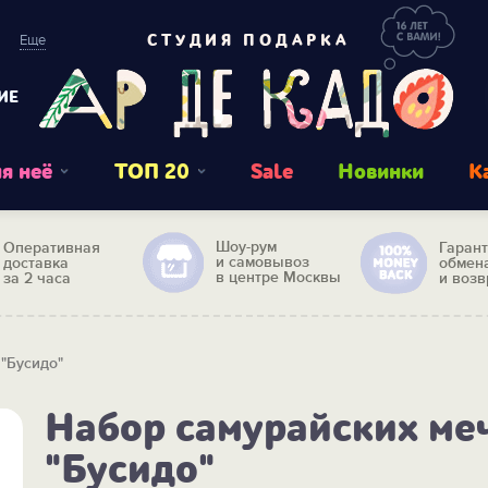
Еще
СТУДИЯ ПОДАРКА
ИЕ
я неё
ТОП 20
Sale
Новинки
К
Шоу-рум
Оперативная
Гаран
и самовывоз
доставка
обмен
в центре Москвы
за 2 часа
и возв
"Бусидо"
Набор самурайских ме
"Бусидо"