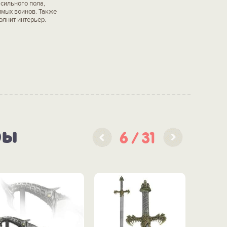
сильного пола,
имых воинов. Также
олнит интерьер.
ры
6
31