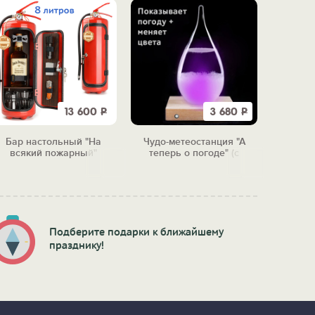
13 600
Р
3 680
Р
Бар настольный "На
Чудо-метеостанция "А
Тарелк
всякий пожарный"
теперь о погоде" (с
"Бу
подсветкой)
Подберите подарки к ближайшему
празднику!