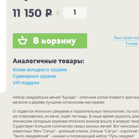
x
11 150
P
Быстрая по
В корзину
1 клик
Аналогичные товары:
Копии холодного оружия
Сувенирное оружие
VIP-подарки
Набор самурайских мечей "Бусидо" - отличная копия боевого оригин
металла и дерева лучшими испанскими мастерами.
О подвигах японских самураев и поразительных технологиях, по ко
изготавливались их мечи, ходят легенды. В наше время украсить до
эпическим холодным оружием японских воинов вошло в модную тен
Существует большое количество самых разных мечей. Вот нескольк
известных: Меч "Сегун" - длинный клинок, Катана "Сегун" - короткий
"Танто самурайский" - кинжал и потрясающий набор "Путь самурая".