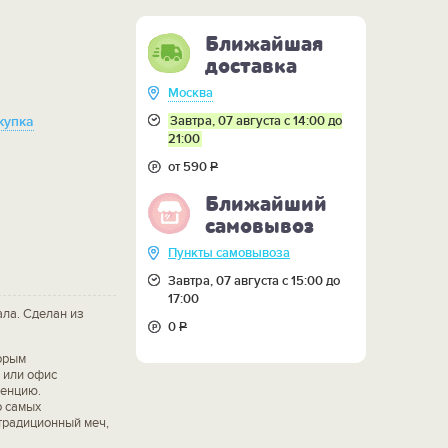
Ближайшая
доставка
Москва
Завтра, 07 августа с 14:00 до
купка
21:00
от 590
Р
Ближайший
самовывоз
Пункты самовывоза
Завтра, 07 августа с 15:00 до
17:00
ала. Сделан из
0
Р
торым
м или офис
денцию.
о самых
 традиционный меч,