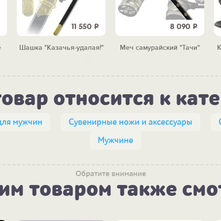
11 550
Р
8 090
Р
е
Шашка "Казачья-удалая!"
Меч самурайский "Тачи"
К
товар относится к кат
для мужчин
Сувенирные ножи и аксессуары
Мужчине
Обратите внимание
тим товаром также смо