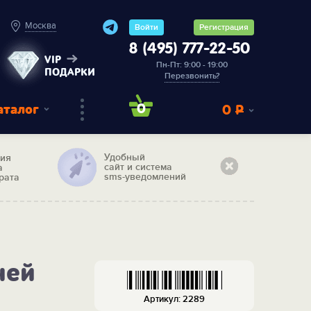
Москва
Войти
Регистрация
8 (495) 777-22-50
VIP
Пн-Пт: 9:00 - 19:00
ПОДАРКИ
Перезвонить?
аталог
0
0
Р
Удобный
тия
сайт и система
а
sms-уведомлений
рата
чей
Артикул: 2289