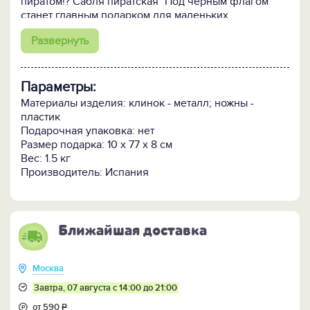
пиратом!? Сабля пиратская "Под черным флагом"
станет главным подарком для маленьких
мечтателей. Настоящий костюм и неотъемлемые
Развернуть
спутники любого пирата сабля и пистоль "Капитана
Джека Воробья" помогут отправиться в
захватывающее путешествие на корабле в поисках
золота.
Параметры:
Материалы изделия: клинок - металл; ножны -
пластик
Подарочная упаковка: нет
Размер подарка: 10 x 77 x 8 см
Вес: 1.5 кг
Производитель: Испания
Ближайшая доставка
Москва
Завтра, 07 августа с 14:00 до 21:00
от 590
Р