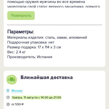
помощью оружия мужчины во все времена
укрепляли свой статус верного защитника, ловкого
добытчика и непобедимого воина. Также это
Развернуть
шикарное изделие, сделанное испанскими
мастерами, идеально подойдет для оформления
дизайна рабочего кабинета и гостиной в доме, и
несомненно станет удачным презентом, который
Параметры:
подчеркнет мужественность и мудрость своего
Материалы изделия: сталь, замак, алюминий
обладателя.
Подарочная упаковка: нет
Размер подарка: 17 x 114 x 3 см
Вес: 2.4 кг
Производитель: Испания
Ближайшая доставка
Москва
Завтра, 11 августа с 14:00 до 21:00
от 590
Р