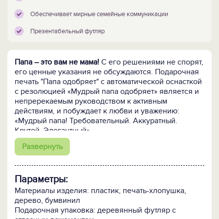
Обеспечивает мирные семейные коммуникации
Презентабельный футляр
Папа – это вам не мама!
С его решениями не спорят,
его ценные указания не обсуждаются. Подарочная
печать "Папа одобряет" с автоматической оснасткой
с резолюцией «Мудрый папа одобряет» является и
непререкаемым руководством к активным
действиям, и побуждает к любви и уважению:
«Мудрый папа! Требовательный. Аккуратный.
Крутой. Элегантный».
Развернуть
Символичным украшением папиных апартаментов,
будь они маленькой комнатой или большим
кабинетом, станет подарочный футляр: атласный
Параметры:
ложемент, металлическая защёлка, внутренняя
сторона крышки декорирована золотистым
Материалы изделия: пластик, печать-хлопушка,
шильдом с гравировкой: «Незаменимая вещь для
дерево, бумвинил
эффективного и наглядного донесения своего
Подарочная упаковка: деревянный футляр с
решения до подчиненных».