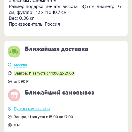
атласным ложементом
Размер подарка: печать: высота - 8,5 см, диаметр - 6
Кому подарить:
Отцу, папе, батяне, папочке, папуле,
см, футляр - 12 х 11 х 10,7 см
папеньке к любому празднику и просто так, в знак
Вес: 0.36 кг
сдержанной, но горячей любви и признания
Производитель: Россия
непререкаемого авторитета главы семьи.
Ближайшая доставка
Москва
Завтра, 11 августа с 14:00 до 21:00
от 590
Р
Ближайший самовывоз
Пункты самовывоза
Завтра, 11 августа с 15:00 до 17:00
0
Р