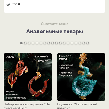
590
Р
Смотрите также
Аналогичные товары
Набор елочных игрушек "На
Подвеска "Малахитовый
счастье-2026"
дракон"