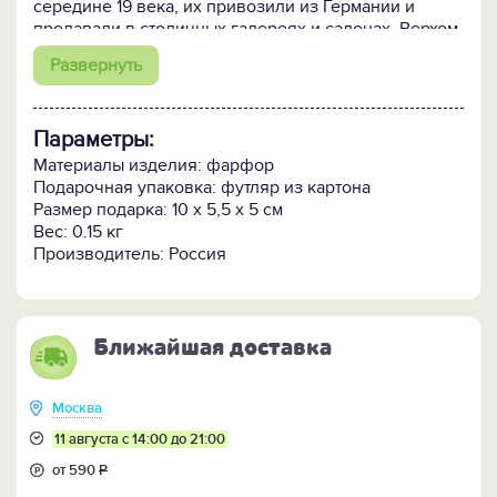
середине 19 века, их привозили из Германии и
продавали в столичных галереях и салонах. Верхом
шика тогда были стеклянные и фарфоровые
Развернуть
украшения. На протяжении столетий елочные
игрушки меняли свои форму и сюжеты, но всегда
оставались истинным символом приближающегося
Параметры:
Нового года.
Материалы изделия: фарфор
Игрушка расписана вручную.
Подарочная упаковка: футляр из картона
Поставляется в подарочной коробке.
Размер подарка: 10 x 5,5 x 5 см
Вес: 0.15 кг
Производитель: Россия
Ближайшая доставка
Москва
11 августа с 14:00 до 21:00
от 590
Р