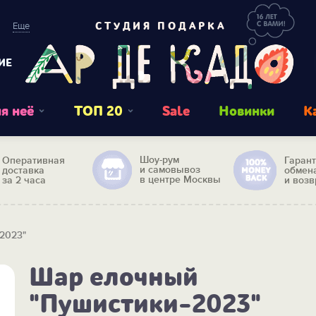
Еще
СТУДИЯ ПОДАРКА
ИЕ
я неё
ТОП 20
Sale
Новинки
К
Шоу-рум
Оперативная
Гаран
и самовывоз
доставка
обмен
в центре Москвы
за 2 часа
и возв
2023"
Шар елочный
"Пушистики-2023"