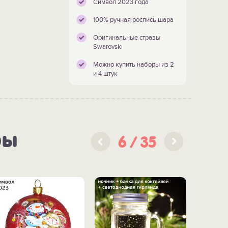
Символ 2023 года
100% ручная роспись шара
Оригинальные стразы
Swarovski
Можно купить наборы из 2
и 4 штук
ры
6
35