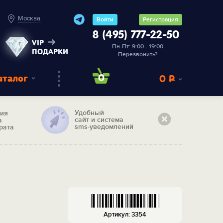
Москва
Войти
Регистрация
8 (495) 777-22-50
VIP
Пн-Пт: 9:00 - 19:00
ПОДАРКИ
Перезвонить?
аталог
0
0
Р
Удобный
тия
сайт и система
а
sms-уведомлений
рата
Артикул: 3354