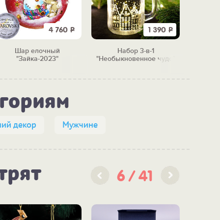
4 760
Р
1 390
Р
Шар елочный
Набор 3-в-1
Набор и
"Зайка-2023"
"Необыкновенное чудо"
ав
егориям
ий декор
Мужчине
трят
6
41