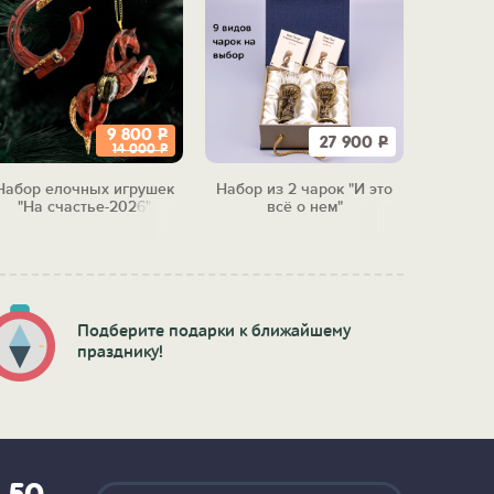
9 800
Р
27 900
Р
14 000
Р
Набор елочных игрушек
Набор из 2 чарок "И это
Набор 
"На счастье-2026"
всё о нем"
"Бол
м
Подберите подарки к ближайшему
празднику!