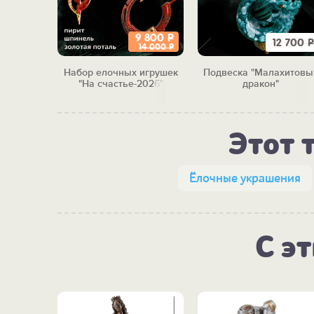
9 800
Р
3 550
Р
12 700
Р
14 000
Р
фов "Для
Набор елочных игрушек
Подвеска "Малахитовы
"
"На счастье-2026"
дракон"
Этот 
Ёлочные украшения
С э