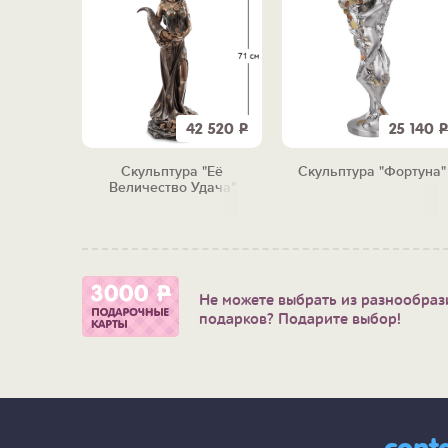
8 190
Р
42 520
Р
25 140
Р
янская
Скульптура "Её
Скульптура "Фортуна"
ние)
Величество Удача"
Не можете выбрать из разнообраз
подарков? Подарите выбор!