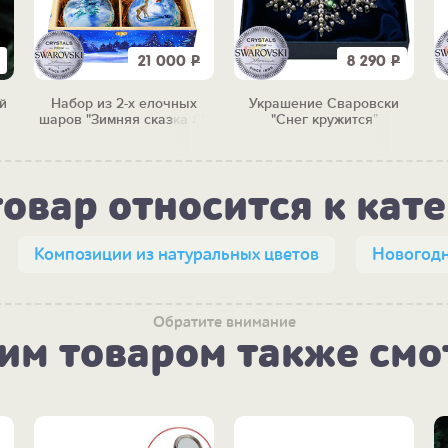
21 000
Р
8 290
Р
й
Набор из 2-х елочных
Украшение Сваровски
шаров "Зимняя сказка #1"
"Снег кружится"
товар относится к кат
Композиции из натуральных цветов
Новогодн
Обратите внимание
тим товаром также смо