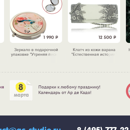
1 990
Р
12 500
Р
Зеркало в подарочной
Клатч из кожи варана
упаковке "Утреняя песня"
"Естественная история"
ия
Подарки к любому празднику!
Календарь от Ар де Кадо!