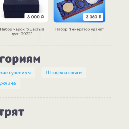
8 000
Р
3 360
Р
Набор чарок "Ушастый
Набор "Генератор удачи"
Н
дуэт-2023"
"Необы
егориям
ние сувениры
Штофы и фляги
ужчине
трят