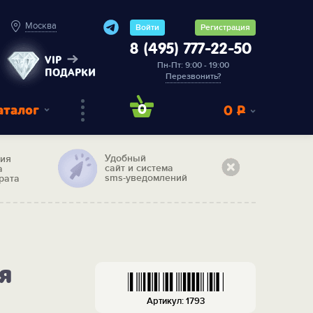
Москва
Войти
Регистрация
8 (495) 777-22-50
VIP
Пн-Пт: 9:00 - 19:00
ПОДАРКИ
Перезвонить?
аталог
0
0
Р
Удобный
тия
сайт и система
а
sms-уведомлений
рата
я
Артикул: 1793