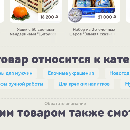
16 200
Р
21 000
Р
Ящик с 60 свечами-
Набор из 2-х елочных
"
мандаринами "Цитрусовый
шаров "Зимняя сказка #1"
бум"
товар относится к кат
ы для мужчин
Ёлочные украшения
Новогод
фы ручной работы
Для крепких напитков
М
Обратите внимание
тим товаром также смо