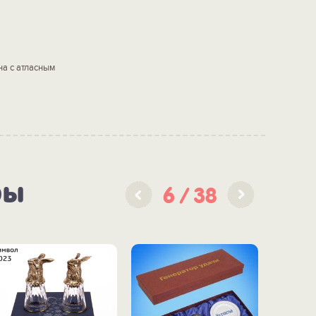
на с атласным
ры
6
38