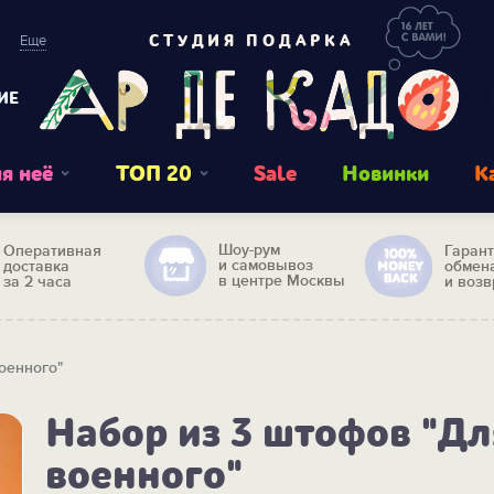
Еще
СТУДИЯ ПОДАРКА
ИЕ
я неё
ТОП 20
Sale
Новинки
К
Шоу-рум
Оперативная
Гаран
и самовывоз
доставка
обмен
в центре Москвы
за 2 часа
и возв
оенного"
Набор из 3 штофов "Дл
военного"