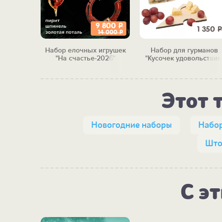
9 800
Р
7 650
Р
1 350
Р
14 000
Р
мером
Набор елочных игрушек
Набор для гурманов
с"
"На счастье-2026"
"Кусочек удовольствия
Этот 
Новогодние наборы
Набор
Што
С э