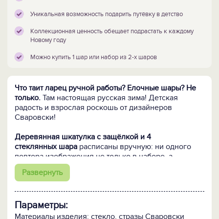
Уникальная возможность подарить путёвку в детство
Коллекционная ценность обещает подрастать к каждому
Новому году
Можно купить 1 шар или набор из 2-х шаров
Что таит ларец ручной работы? Елочные шары? Не
только.
Там настоящая русская зима! Детская
радость и взрослая роскошь от дизайнеров
Сваровски!
Деревянная шкатулка с защёлкой и 4
стеклянных шара
расписаны вручную: ни одного
повтора изображения не только в наборе, а
вообще. Эмоции и вдохновение, оставленные
Развернуть
художником, неповторимы! Красоту авторских
сюжетов подчеркивает россыпь 836-ти хрустальных
кристаллов Сваровски – часть творческого
Параметры:
замысла, придающего изображениям на
шарах сказочное очарование и реалистичную
Материалы изделия: стекло, стразы Сваровски