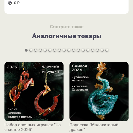
0
Р
Смотрите также
Аналогичные товары
Набор елочных игрушек "На
Подвеска "Малахитовый
счастье-2026"
дракон"