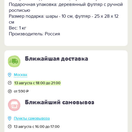
живость.
Подарочная упаковка: деревянный футляр с ручной
росписью
ВНИМАНИЕ! Шары можно также приобрести по 1 шт.
Размер подарка: шары - 10 см, футляр - 25 х 28 х 12
или в наборе из 2-х штук (подберем разные
см
шары как в новогодней, так и профессиональной
Вес: 1 кг
тематике).
Производитель: Россия
ПОСМОТРИТЕ ЕЩЕ:
-
Все елочные шары и украшения >>
-
Все подарки с новогодней символикой >>
Ближайшая доставка
Москва
13 августа с 18:00 до 21:00
от 590
Р
Ближайший самовывоз
Пункты самовывоза
13 августа с 16:00 до 17:00