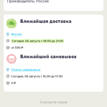
нефтяная сказка в качестве личного или
Производитель: Россия
корпоративного презента растрогает любого, ведь в
канун Нового года все возвращаются в детство.
ПОСМОТРИТЕ:
Ближайшая доставка
-
набор из 4-х елочных шаров "Сказка газовика" >>
-
набор из 4-х елочных шаров "Сказка нефтяника"
>>
Москва
Сегодня, 06 августа с 18:00 до 21:00
от 590
Р
Ближайший самовывоз
Пункты самовывоза
Сегодня, 06 августа с 16:00 до 17:00
0
Р
Смотрите также