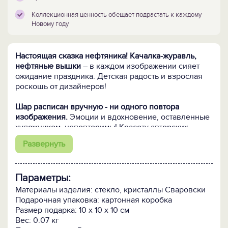
Коллекционная ценность обещает подрастать к каждому
Новому году
Настоящая сказка нефтяника! Качалка-журавль,
нефтяные вышки
– в каждом изображении сияет
ожидание праздника. Детская радость и взрослая
роскошь от дизайнеров!
Шар расписан вручную - ни одного повтора
изображения.
Эмоции и вдохновение, оставленные
художником, неповторимы! Красоту авторских
сюжетов подчеркивает россыпь хрустальных
Развернуть
кристаллов Сваровски – часть творческого
замысла, придающая шару сказочное очарование и
реалистичную живость.
Параметры:
Кому подарить:
Мальчишкам и девчонкам нефтяной
Материалы изделия: стекло, кристаллы Сваровски
отрасли. Пусть они получили дипломы
Подарочная упаковка: картонная коробка
специалистов, доросли до руководящих
Размер подарка: 10 х 10 х 10 см
должностей, успели уйти на заслуженный отдых –
Вес: 0.07 кг