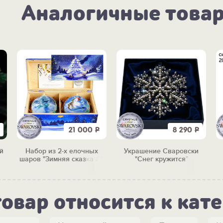
Аналогичные това
21 000
Р
8 290
Р
й
Набор из 2-х елочных
Украшение Сваровски
шаров "Зимняя сказка #1"
"Снег кружится"
товар относится к кат