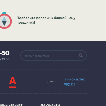
Подберите подарки к ближайшему
празднику!
2-50
— 19:00
и множество
других
чный кабинет
Документы