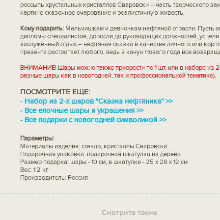
россыпь хрустальных кристаллов Сваровски – часть творческого з
картине сказочное очарование и реалистичную живость.
Кому подарить:
Мальчишкам и девчонкам нефтяной отрасли. Пусть о
дипломы специалистов, доросли до руководящих должностей, успели 
заслуженный отдых – нефтяная сказка в качестве личного или корп
презента растрогает любого, ведь в канун Нового года все возвраща
ВНИМАНИЕ! Шары можно также приорести по 1 шт. или в наборе из 2
разные шары как в новогодней, так и профессиональной тематике).
ПОСМОТРИТЕ ЕЩЕ:
-
Набор из 2-х шаров "Сказка нефтяника" >>
-
Все елочные шары и украшения >>
-
Все подарки с новогодней символикой >>
Параметры:
Материалы изделия: стекло, кристаллы Сваровски
Подарочная упаковка: подарочная шкатулка из дерева
Размер подарка: шары - 10 см, в шкатулке - 25 х 28 х 12 см
Вес: 1.2 кг
Производитель: Россия
Смотрите также