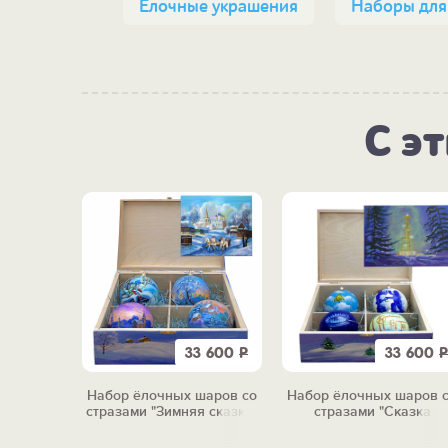
Ёлочные украшения
Наборы для
С э
33 600
Р
33 600
Р
Набор ёлочных шаров со
Набор ёлочных шаров 
стразами "Зимняя сказка"
стразами "Сказка
газовика"