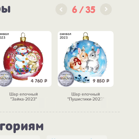
ры
6
35
4 760
Р
9 850
Р
Шар елочный
Шар елочный
Н
"Зайка-2023"
"Пушистики-2023"
"Необы
егориям