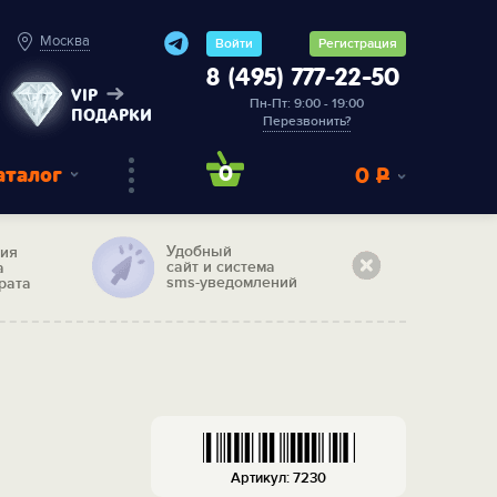
Москва
Войти
Регистрация
8 (495) 777-22-50
VIP
Пн-Пт: 9:00 - 19:00
ПОДАРКИ
Перезвонить?
аталог
0
0
Р
Удобный
тия
сайт и система
а
sms-уведомлений
рата
Артикул: 7230