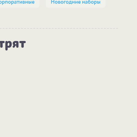
орпоративные
Новогодние наборы
трят