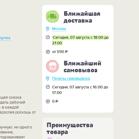
Ближайшая
доставка
Москва
Сегодня, 07 августа с 18:00 до
купка
21:00
от 590
Р
Ближайший
самовывоз
Пункты самовывоза
Сегодня, 07 августа с 16:00 до
17:00
ящая сказка
0
Р
вдаль рабочий
– в каждой
взрослая роскошь от
Преимущества
учную: ни одного
товара
овение,
 подчеркивает