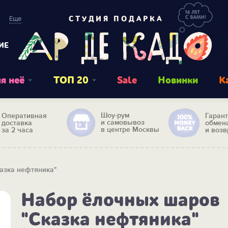
Еще
СТУДИЯ ПОДАРКА
ИЕ
я неё
ТОП 20
Sale
Новинки
К
Шоу-рум
Оперативная
Гаран
и самовывоз
доставка
обмен
в центре Москвы
за 2 часа
и возв
азка нефтяника"
Набор ёлочных шаров
"Сказка нефтяника"