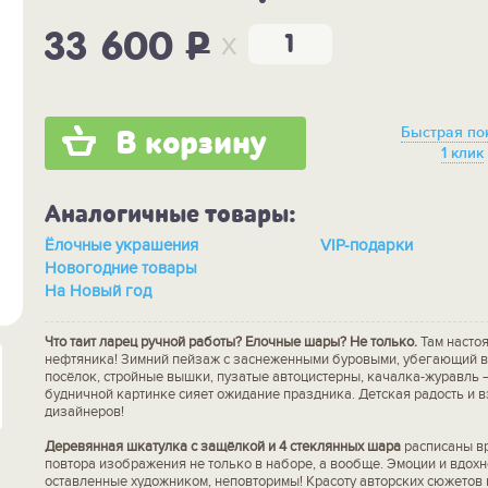
x
33 600
P
Быстрая по
В корзину
1 клик
Аналогичные товары:
Ёлочные украшения
VIP-подарки
Новогодние товары
На Новый год
Что таит ларец ручной работы? Елочные шары? Не только.
Там насто
нефтяника! Зимний пейзаж с заснеженными буровыми, убегающий 
посёлок, стройные вышки, пузатые автоцистерны, качалка-журавль 
будничной картинке сияет ожидание праздника. Детская радость и 
дизайнеров!
Деревянная шкатулка с защёлкой и 4 стеклянных шара
расписаны вр
повтора изображения не только в наборе, а вообще. Эмоции и вдохн
оставленные художником, неповторимы! Красоту авторских сюжетов