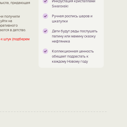
Инкрустация кристаллами
амысла, придающая
Swarovski
Ручная роспись шаров и
ни получили
уйти на
шкатулки
оративного
ются в детство.
Дети будут рады послушать
папину или мамину сказку
-х штук (подберем
нефтяника
Коллекционная ценность
обещает подрастать к
каждому Новому году