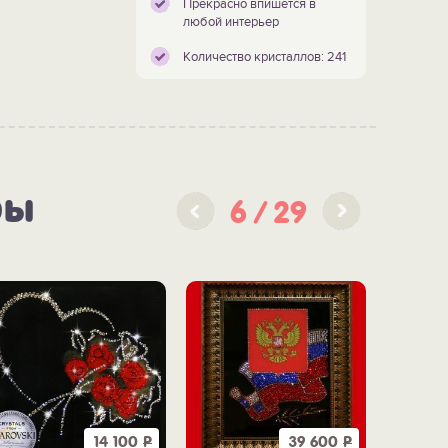
Прекрасно впишется в
любой интерьер
Количество кристаллов: 241
ры
6
29
14 100
Р
39 600
Р