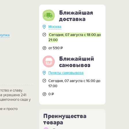
Ближайшая
доставка
Москва
Сегодня, 07 августа с 18:00 до
купка
21:00
от 590
Р
Ближайший
самовывоз
Пункты самовывоза
Сегодня, 07 августа с 16:00 до
17:00
ство и славу.
0
Р
на украшена 241
цветочного сада у
е и просто
Преимущества
товара