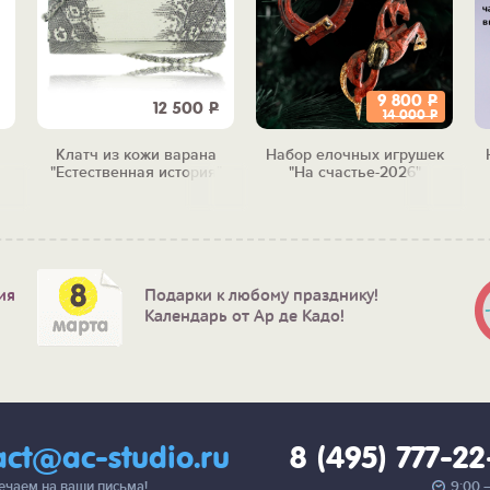
9 800
Р
12 500
Р
14 000
Р
Клатч из кожи варана
Набор елочных игрушек
"Естественная история"
"На счастье-2026"
ия
Подарки к любому празднику!
Календарь от Ар де Кадо!
act@ac-studio.ru
8 (495) 777-2
вечаем на ваши письма!
9:00 