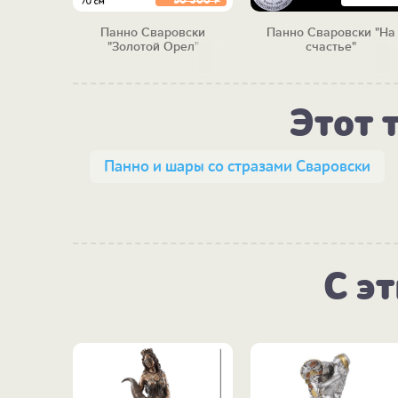
50 300
Р
вски
Панно Сваровски
Панно Сваровски "На
есны"
"Золотой Орел"
счастье"
Этот 
Панно и шары со стразами Сваровски
С э