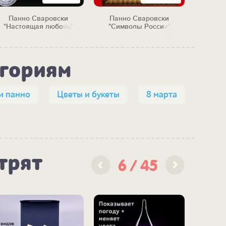
Панно Сваровски
Панно Сваровски
Панно 
"Настоящая любовь"
"Символы России"
егориям
и панно
Цветы и букеты
8 марта
трят
6
45