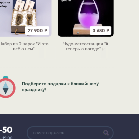
27 900
Р
3 680
Р
Набор из 2 чарок "И это
Чудо-метеостанция "А
Скульп
всё о нем"
теперь о погоде" (с
подсветкой)
Подберите подарки к ближайшему
празднику!
2-50
— 19:00