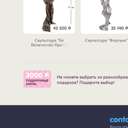
7 950
Р
42 520
Р
25 140
Р
 "Люкс"
Скульптура "Её
Скульптура "Фортуна"
Величество Удача"
Не можете выбрать из разнообраз
подарков? Подарите выбор!
cont
Всегда от