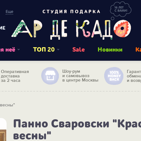
Еще
СТУДИЯ ПОДАРКА
ИЕ
я неё
ТОП 20
Sale
Новинки
К
Шоу-рум
Оперативная
Гаран
и самовывоз
доставка
обмен
в центре Москвы
за 2 часа
и возв
 весны"
Панно Сваровски "Кра
весны"