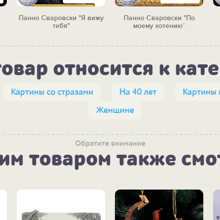
Панно Сваровски "Я вижу
Панно Сваровски "По
тебя"
моему хотению"
товар относится к кат
Картины со стразами
На 40 лет
Картины 
Женщине
Обратите внимание
тим товаром также смо