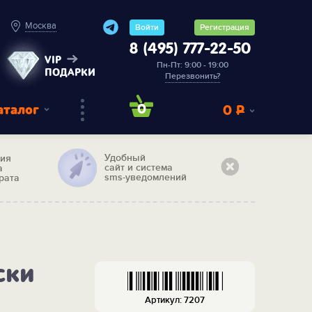
Москва
Войти
Регистрация
8 (495) 777-22-50
VIP
Пн-Пт: 9:00 - 19:00
ПОДАРКИ
Перезвонить?
аталог
0
0
Р
Удобный
тия
сайт и система
а
sms-уведомлений
рата
ски
Артикул: 7207