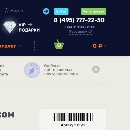
Москва
Войти
Регистрация
8 (495) 777-22-50
VIP
Пн-Пт: 9:00 - 19:00
ПОДАРКИ
Перезвонить?
аталог
0
0
Р
Удобный
тия
сайт и система
а
sms-уведомлений
рата
ком
Артикул: 8611