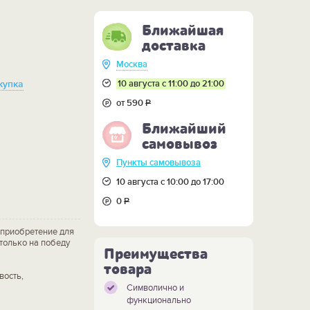
Ближайшая
доставка
Москва
10 августа с 11:00 до 21:00
купка
от 590
Р
Ближайший
самовывоз
Пункты самовывоза
10 августа с 10:00 до 17:00
0
Р
 приобретение для
только на победу
Преимущества
товара
вость,
Символично и
функционально