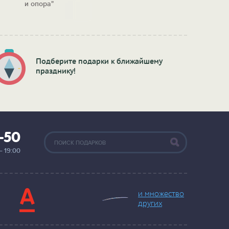
и опора"
Подберите подарки к ближайшему
празднику!
2-50
— 19:00
и множество
других