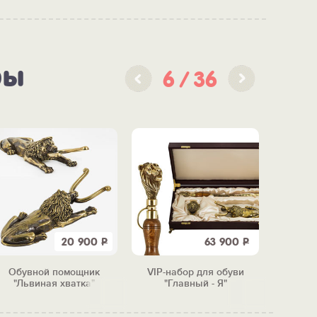
ры
6
36
20 900
Р
63 900
Р
Обувной помощник
VIP-набор для обуви
Набор
"Львиная хватка"
"Главный - Я"
п