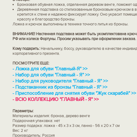
Бронзовая обувная ложка, отделанная деревом венге, поможет од
Деревянная подставка со стилизованным бронзовым крючком в в
крепится к стене и надежно фиксирует ложку. Оно украсит помещ
красоту и благородство бронзы.
Ложка и крючок выполнены в технике точного литья из бронзы.
ВНИМАНИЕ! Настенная подставка может быть укомплектована крючк
РФ или колеса Фортуны. Просим указывать при оформлении заказа.
Кому подарить:
Начальнику, боссу, руководителю в качестве индиви
корпоративного презента.
ПОСМОТРИТЕ ЕЩЕ:
-
Ложка для обуви "Главный-Я" >>
-
Н
абор для обуви "Главный - Я"
>>
-
Набор для руководителя "Главный - Я"
>>
-
Подстаканник из бронзы "Главный - Я"
>>
- Приспособление для снятия обуви "Жук скарабей"
>>
-
ВСЮ КОЛЛЕКЦИЮ "ГЛАВНЫЙ - Я" >>
Параметры:
Материалы изделия: бронза, дерево венге
Подарочная упаковка: нет
Размер подарка: ложка - 45 х 3 х 3 см, панно - 56 х 20 х 7 см
Вес: 2 кг
Производитель: Россия