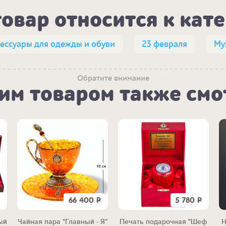
товар относится к кат
ессуары для одежды и обуви
23 февраля
Му
Обратите внимание
тим товаром также смо
66 400
Р
5 780
Р
ый
Чайная пара "Главный - Я"
Печать подарочная "Шеф
Н