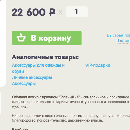
x
22 600
P
Быстрая по
В корзину
1 клик
Аналогичные товары:
Аксессуары для одежды и
VIP-подарки
обуви
Личные аксессуары
Аксессуары
Обувная ложка с крючком "Главный - Я"
- символичное и практичное
сильного, решительного, харизматичного, успешного и нацеленного 
мужчины.
Навершие ложки в виде головы льва символизирует силу, справедли
благородство, покровительство, царственную власть.
В наборе: