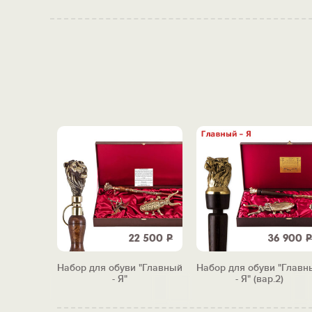
3 500
Р
22 500
Р
36 900
Р
ви "Его
Набор для обуви "Главный
Набор для обуви "Главн
у"
- Я"
- Я" (вар.2)