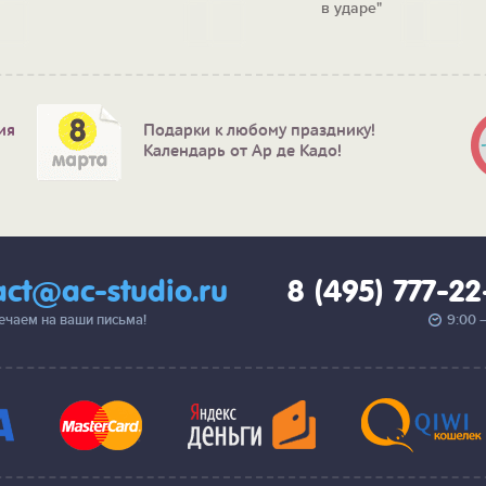
в ударе"
ия
Подарки к любому празднику!
Календарь от Ар де Кадо!
act@ac-studio.ru
8 (495) 777-2
вечаем на ваши письма!
9:00 