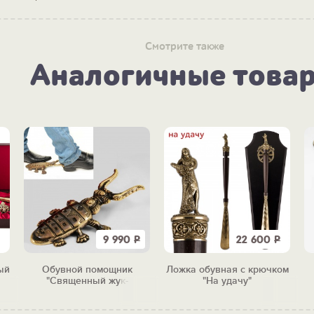
Смотрите также
Аналогичные това
9 990
Р
22 600
Р
ый
Обувной помощник
Ложка обувная с крючком
"Священный жук-
"На удачу"
скарабей"