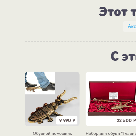
Этот 
Акс
С э
9 990
Р
22 500
Р
Обувной помощник
Набор для обуви "Главн