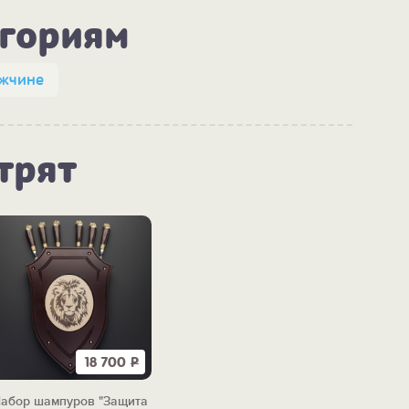
егориям
жчине
трят
18 700
Р
абор шампуров "Защита