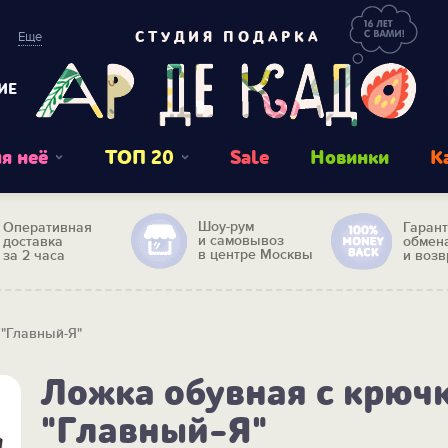
Еще
СТУДИЯ ПОДАРКА
ИЕ
я неё
ТОП 20
Sale
Новинки
К
Шоу-рум
Оперативная
Гаран
и самовывоз
доставка
обмен
в центре Москвы
за 2 часа
и возв
 "Главный-Я"
Ложка обувная с крюч
"Главный-Я"