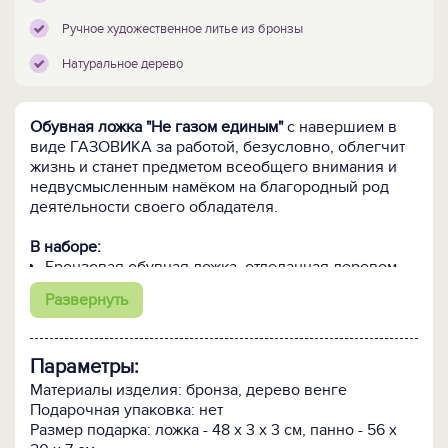
Ручное художественное литье из бронзы
Натуральное дерево
Обувная ложка "Не газом единым
"
с навершием в
виде ГАЗОВИКА за работой, безусловно, облегчит
жизнь и станет предметом всеобщего внимания и
недвусмысленным намёком на благородный род
деятельности своего обладателя.
В наборе:
Бронзовая обувная ложка, отделанная деревом
венге, поможет одеть обувь.
Развернуть
Деревянный держатель со стилизованным
бронзовым крючком в виде Герба нефтяников и
газовиков крепится к стене и надежно фиксирует
Параметры:
ложку. Он украсит помещение и подчеркнет
красоту и благородство бронзы.
Материалы изделия: бронза, дерево венге
Подарочная упаковка: нет
Ложка и крючок выполнены в технике точного
Размер подарка: ложка - 48 х 3 х 3 см, панно - 56 х
литья из бронзы.