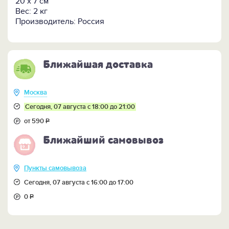
20 х 7 см
Вес: 2 кг
Кому подарить:
Коллеге, отцу, деду, брату, всем
Производитель: Россия
родственникам, партнёрам и друзьям, работающим
в газовой отрасли в качестве корпоративного и
индивидуального презента.
Ближайшая доставка
Москва
Сегодня, 07 августа с 18:00 до 21:00
от 590
Р
Ближайший самовывоз
Пункты самовывоза
Сегодня, 07 августа с 16:00 до 17:00
0
Р