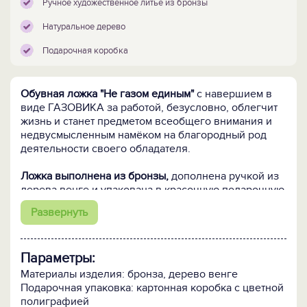
Ручное художественное литье из бронзы
Натуральное дерево
Подарочная коробка
Обувная ложка "Не газом единым
"
с навершием в
виде ГАЗОВИКА за работой, безусловно, облегчит
жизнь и станет предметом всеобщего внимания и
недвусмысленным намёком на благородный род
деятельности своего обладателя.
Ложка выполнена из бронзы,
дополнена ручкой из
дерева венге и упакована в красочную подарочную
коробку.
Развернуть
Кому подарить:
Коллеге, отцу, деду, брату, всем
родственникам, партнёрам и друзьям, работающим
Параметры:
в газовой отрасли в качестве корпоративного и
индивидуального презента.
Материалы изделия: бронза, дерево венге
Подарочная упаковка: картонная коробка с цветной
полиграфией