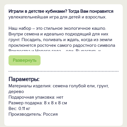
Играли в детстве кубиками? Тогда Вам понравится
увлекательнейшая игра для детей и взрослых.
Наш набор – это стильное экологичное кашпо.
Внутри семена и идеально подходящий для них
грунт. Посадить, поливать и ждать, когда из земли
проклюнется росточек самого радостного символа
Рождества и Нового года – ели. Вырастить и
наряжать каждый год, чем не добрая семейная
Развернуть
традиция? А ёлочка-то не простая, а краснокнижная!
Голубая ель олицетворяет успех и достаток.
Именно
Параметры:
она красуется у кремлёвских стен, именно её
высаживают для облагораживания территорий
Материалы изделия: семена голубой ели, грунт,
самых солидных объектов. Дерево с идеально
дерево
правильной конусовидной кроной и уникальным
Подарочная упаковка: нет
окрасом хвои неприхотливо в содержании,
Размер подарка: 8 х 8 х 8 см
выдерживает морозы до -35° С. А значит
Вес: 0.11 кг
любоваться собственноручно выращенной ёлочкой
Производитель: Россия
можно практически в любых широтах.