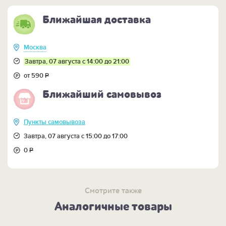
Кому подарить:
Работнику лесного хозяйства,
ландшафтному дизайнеру, обязанному посадить
Ближайшая доставка
хотя бы одно дерево мужчине, заядлой дачнице,
владельцу загородной резиденции и скромному
библиотекарю. Новый год, рождение ребёнка,
Москва
свадьба, юбилей – подарок увековечит любое
Завтра, 07 августа с 14:00 до 21:00
событие.
от 590
Р
Ближайший самовывоз
Пункты самовывоза
Завтра, 07 августа с 15:00 до 17:00
0
Р
Смотрите также
Аналогичные товары