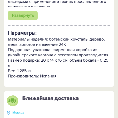
мастерами с применением техник прославленного
дамасского искусства.
Развернуть
При декорировании набора использованы пластины
24-каратного и 18-каратного золота.
Последнее
получается сплавом 24-каратного золота с
Параметры:
серебром и имеет зеленоватый оттенок.
Бокал изготовлен из богемского стекла.
Материалы изделия: богемский хрусталь, дерево,
медь, золотое напыление 24К
Подарочная упаковка: фирменная коробка из
дизайнерского картона с логотипом производителя
Размер подарка: 20 х 14 х 16 см; объем бокала - 0,25
л
Вес: 1.265 кг
Производитель: Испания
Ближайшая доставка
Москва