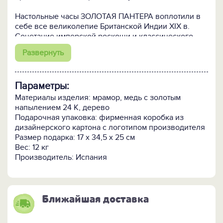
Настольные часы ЗОЛОТАЯ ПАНТЕРА воплотили в
себе все великолепие Британской Индии XIX в.
Сочетание имперской роскоши и классического
дизайна с восточным орнаментом придает им
Развернуть
особый колорит.
Гибкая фигурка золотой пантеры навевает
ассоциации с киплинговской Багирой и
Параметры:
подчеркивает «индийскую» тональность. Теплое
сияние золота оттеняет холодный блеск мрамора,
Материалы изделия: мрамор, медь с золотым
придавая часам настроение праздничности и
напылением 24 К, дерево
торжественности.
Подарочная упаковка: фирменная коробка из
дизайнерского картона с логотипом производителя
Ч
асы ЗОЛОТАЯ ПАНТЕРА - это настоящий шедевр
Размер подарка: 17 х 34,5 х 25 см
часового и декоративного искусства, достойный
Вес: 12 кг
лишь избранных. Это вещь, оценить которую смогут
Производитель: Испания
только те, кому одинаково близок и дух Востока,
неподвластный течению времени, и рациональность
Запада, где на счету каждая секунда. Помимо
великолепных функциональных и декоративных
Ближайшая доставка
качеств, часы ЗОЛОТАЯ ПАНТЕРА - необычайно
символичный подарок с глубоким философским