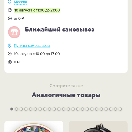
содержанием.
Москва
10 августа с 11:00 до 21:00
Эти роскошные настольные часы
изготовлены
испанскими мастерами с использованием техник
от 0
Р
прославленного дамасского искусства.
Ближайший самовывоз
При декорировании часов
использованы нити и
пластины 24-каратного и 18-каратного золота.
Пункты самовывоза
Последнее получается сплавом 24-каратного
золота с серебром и имеет зеленоватый оттенок.
10 августа с 10:00 до 17:00
0
Р
Механизм часов: кварцевый.
Смотрите также
Аналогичные товары