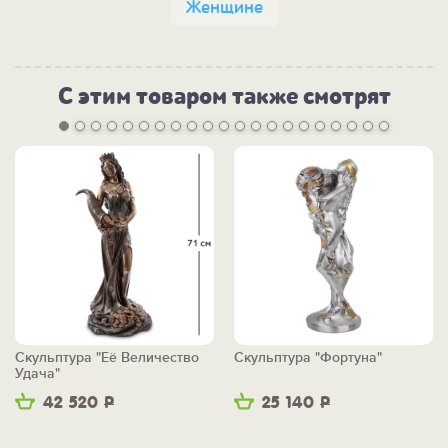
Женщине
С этим товаром также смотрят
Скульптура "Её Величество
Скульптура "Фортуна"
Удача"
42 520
Р
25 140
Р