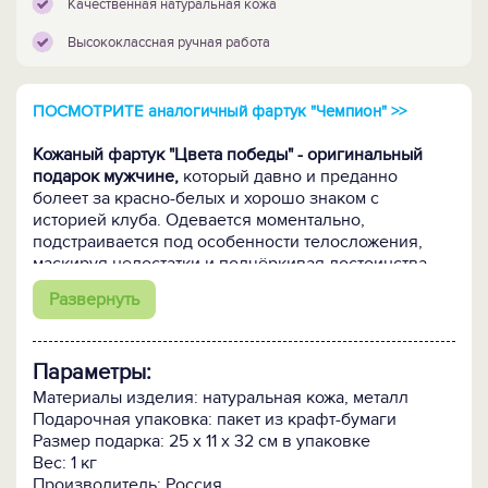
Качественная натуральная кожа
Высококлассная ручная работа
ПОСМОТРИТЕ аналогичный фартук "Чемпион" >>
Кожаный фартук "Цвета победы" - оригинальный
подарок мужчине,
который давно и преданно
болеет за красно-белых и хорошо знаком с
историей клуба. Одевается моментально,
подстраивается под особенности телосложения,
маскируя недостатки и подчёркивая достоинства.
Продуманный простой крой не стесняет движений.
Развернуть
А главное – фартук придется кстати не только на
стадионе, но при всех видах мужских работ! Дома, в
саду, гараже, у мангала в нем удобно и не без
Параметры:
ненавязчивого хвастовства.
Материалы изделия: натуральная кожа, металл
Фартук выполнен из первоклассной натуральной
Подарочная упаковка: пакет из крафт-бумаги
кожи
в цветах формы любимой команды. Кожа
Размер подарка: 25 х 11 х 32 см в упаковке
толщиной 1.2-1.5 мм - очень надёжная и практичная.
Вес: 1 кг
Она защитит от механических воздействий, искр и
Производитель: Россия