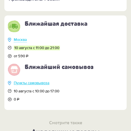
высоких температур, а для ухода за фартуком нужна
только влажная салфетка.
Кому подарить:
Мужу, отцу, сыну, свату, брату,
Ближайшая доставка
большому начальнику и обычному труженику –
любому болельщику Спартака с умелыми руками и
развитым чувством юмора.
Москва
10 августа с 11:00 до 21:00
ПОСМОТРИТЕ универсальный кожаный фартук
от 590
Р
"Брутальный" >>
Ближайший самовывоз
Пункты самовывоза
10 августа с 10:00 до 17:00
0
Р
Смотрите также