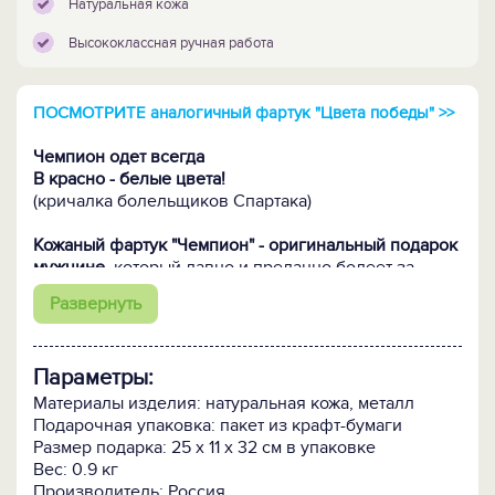
Натуральная кожа
Высококлассная ручная работа
ПОСМОТРИТЕ аналогичный фартук "Цвета победы" >>
Чемпион одет всегда
В красно - белые цвета!
(кричалка болельщиков Спартака)
Кожаный фартук "Чемпион" - оригинальный подарок
мужчине,
который давно и преданно болеет за
красно-белых и хорошо знаком с историей клуба.
Развернуть
Одевается моментально, подстраивается под
особенности телосложения, маскируя недостатки и
подчёркивая достоинства. Продуманный простой
Параметры:
крой не стесняет движений. А главное – фартук
придется кстати не только на стадионе, но при всех
Материалы изделия: натуральная кожа, металл
видах мужских работ! Дома, в саду, гараже, у
Подарочная упаковка: пакет из крафт-бумаги
мангала в нем удобно и не без ненавязчивого
Размер подарка: 25 х 11 х 32 см в упаковке
хвастовства.
Вес: 0.9 кг
Производитель: Россия