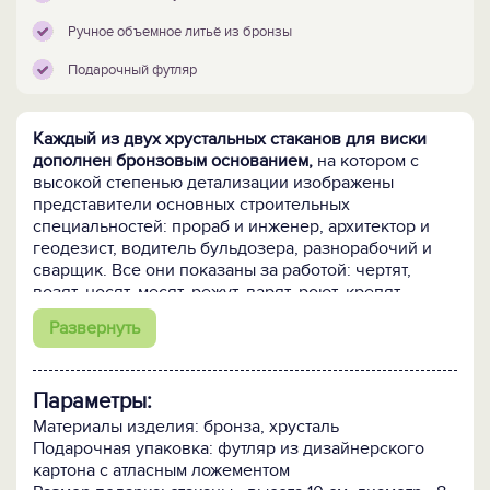
Ручное объемное литьё из бронзы
Подарочный футляр
Каждый из двух хрустальных стаканов для виски
дополнен бронзовым основанием,
на котором с
высокой степенью детализации изображены
представители основных строительных
специальностей: прораб и инженер, архитектор и
геодезист, водитель бульдозера, разнорабочий и
сварщик. Все они показаны за работой: чертят,
возят, носят, месят, режут, варят, роют, крепят.
На основании много интересных деталей, в том
Развернуть
числе подъемный кран, ящик с иструментами,
предупреждающий дорожный знак. Ну, и конечно,
наша гордость - Крымский мост, который
Параметры:
объединяет всю композицию!
Материалы изделия: бронза, хрусталь
Бронзовое основание
Подарочная упаковка: футляр из дизайнерского
стаканов изготовлено вручную
методом сложного
картона с атласным ложементом
объемного литья из бронзы.